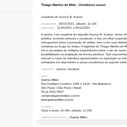
Thiago Martins de Melo -
Ouroboros sucuri
Curadoria de Gunnar B. Kvaran
lançamento_
09/10/2021, sábado, 11-15h
exposição_
11/10/2021 a 06/11/2021
A mostra, com curadoria do islandês Gunnar B. Kvaran, reúne 19
inéditos, incluindo pinturas e esculturas, e traz um olhar curatorial
retrospectivo sobre a produção do artista, bem como suas distint
narrativas ao longo do tempo. A trajetória de Thiago Martins de M
em si um projeto de múltiplos experimentos sobre o ato de narrar
possibilidades na ampliação da técnica pictórica. Tais característi
marcam o corpo de trabalhos apresentados na exposição ao inte
animações em stop-motion e peças escultóricas ao suporte tradic
segmento_
pintura, escultura
local_
Galeria Millan
Rua Fradique Coutinho 1360 e 1416 - Vila Madalena
São Paulo / São Paulo / Brasil
55-11-3031-6007
contato@galeriamillan.com.br
www.galeriamillan.com.br
horários_
Terça a sexta, 10-19h; sábado, 11-18h
matéria enviada por_
Galeria Millan