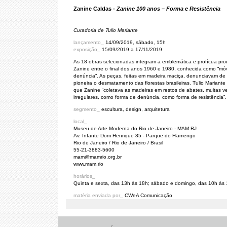
Zanine Caldas -
Zanine 100 anos – Forma e Resistência
Curadoria de Tulio Mariante
lançamento_
14/09/2019, sábado, 15h
exposição_
15/09/2019 a 17/11/2019
As 18 obras selecionadas integram a emblemática e profícua pr
Zanine entre o final dos anos 1960 e 1980, conhecida como “móv
denúncia”. As peças, feitas em madeira maciça, denunciavam de
pioneira o desmatamento das florestas brasileiras. Tulio Mariante
que Zanine “coletava as madeiras em restos de abates, muitas v
irregulares, como forma de denúncia, como forma de resistência”.
segmento_
escultura, design, arquitetura
local_
Museu de Arte Moderna do Rio de Janeiro - MAM RJ
Av. Infante Dom Henrique 85 - Parque do Flamengo
Rio de Janeiro / Rio de Janeiro / Brasil
55-21-3883-5600
mam@mamrio.org.br
www.mam.rio
horários_
Quinta e sexta, das 13h às 18h; sábado e domingo, das 10h às
matéria enviada por_
CWeA Comunicação