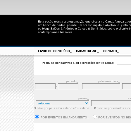
Esta seção mostra a programação que circula no Canal. A nova age
um banco de dados, permite um acesso rápido e objetivo, e, junto 
os blogs Salões & Prêmios e Cursos & Seminários, cobre o circuito bra
contemporânea brasileira.
ENVIO DE CONTEÚDO_
CADASTRE-SE_
CONTATO_
Pesquise por palavras e/ou expressões (entre aspas)
período_
palavras-chave_
a
países_
es
filtre por país e/ou estado e/ou cidade
procure por estados e ci
POR EVENTOS EM ANDAMENTO_
POR EVENTOS NO HI