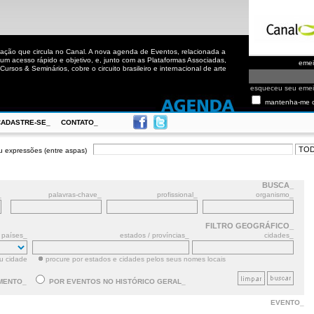
ação que circula no Canal. A nova agenda de Eventos, relacionada a
m acesso rápido e objetivo, e, junto com as Plataformas Associadas,
eme
ursos & Seminários, cobre o circuito brasileiro e internacional de arte
esqueceu seu eme
mantenha-me 
CADASTRE-SE_
CONTATO_
u expressões (entre aspas)
BUSCA_
_
palavras-chave_
profissional_
organismo_
FILTRO GEOGRÁFICO_
países_
estados / províncias_
cidades_
ou cidade
procure por estados e cidades pelos seus nomes locais
MENTO_
POR EVENTOS NO HISTÓRICO GERAL_
EVENTO_