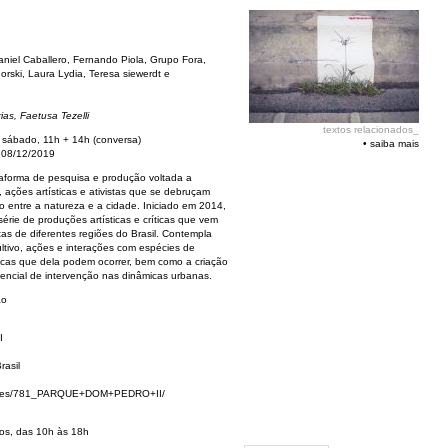
Daniel Caballero, Fernando Piola, Grupo Fora,
rski, Laura Lydia, Teresa siewerdt e
ias, Faetusa Tezelli
textos relacionados_
 sábado, 11h + 14h (conversa)
•
saiba mais
 08/12/2019
taforma de pesquisa e produção voltada a
ações artísticas e ativistas que se debruçam
ão entre a natureza e a cidade. Iniciado em 2014,
rie de produções artísticas e críticas que vem
tas de diferentes regiões do Brasil. Contempla
ltivo, ações e interações com espécies de
licas que dela podem ocorrer, bem como a criação
otencial de intervenção nas dinâmicas urbanas.
ão
I
rasil
dades/781_PARQUE+DOM+PEDRO+II/
dos, das 10h às 18h