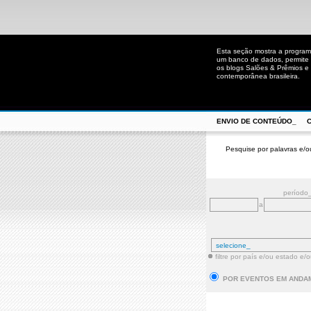
Esta seção mostra a program
um banco de dados, permite u
os blogs Salões & Prêmios e C
contemporânea brasileira.
ENVIO DE CONTEÚDO_
Pesquise por palavras e/o
período
a
filtre por país e/ou estado e/
POR EVENTOS EM ANDA