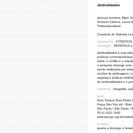
Jardinalidades
(se)cura humana, Bijari, 
Gustavo Caboco, Laura Go
Thislandyourland
Curadoria de Gabriela Leir
lançamento_
07/09/2019,
exposição_
08/09/2019 a
Jardinalidades é uma pla
poéticas contemporâneas, 
sobre o conflito e a relaç
a pesquisa abrange uma sé
sendo realizadas por artis
noções de jardinagens, cu
vegetais e práticas simbó
de territorialidades e o p
segmento_
fotografia, aç
local_
Sesc Parque Dom Pedro I
Praça São Vito s/n - Brás
São Paulo / São Paulo / B
55-11-3111-7400
www.sescsp.org.br/uni
horários_
quarta a domingo e feria