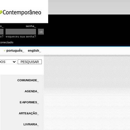
io_
senha_
io?
esqueceu sua senha?
conectado
português_
english_
»
COMUNIDADE_
AGENDA_
E-NFORMES_
ARTE&AÇÃO_
LIVRARIA_