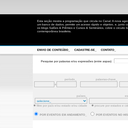
Esta seção mostra a programação que circula no Canal. A nova age
um banco de dados, permite um acesso rápido e objetivo, e, junto 
os blogs Salões & Prêmios e Cursos & Seminários, cobre o circuito bra
contemporânea brasileira.
ENVIO DE CONTEÚDO_
CADASTRE-SE_
CONTATO_
Pesquise por palavras e/ou expressões (entre aspas)
período_
palavras-chave_
a
países_
es
filtre por país e/ou estado e/ou cidade
procure por estados e ci
POR EVENTOS EM ANDAMENTO_
POR EVENTOS NO HI