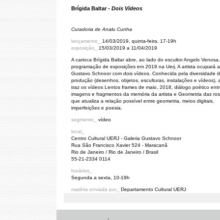
Brígida Baltar -
Dois Vídeos
Curadoria de Analu Cunha
lançamento_
14/03/2019, quinta-feira, 17-19h
exposição_
15/03/2019 a 11/04/2019
A carioca Brígida Baltar abre, ao lado do escultor Angelo Venosa,
programação de exposições em 2019 na Uerj. A artista ocupará a
Gustavo Schnoor com dois vídeos. Conhecida pela diversidade 
produção (desenhos, objetos, esculturas, instalações e vídeos), a
traz os vídeos Lentos frames de maio, 2018, diálogo poético ent
imagens e fragmentos da memória da artista e Geometria das ro
que atualiza a relação possível entre geometria, meios digitais,
imperfeições e poesia.
segmento_
vídeo
local_
Centro Cultural UERJ - Galeria Gustavo Schnoor
Rua São Francisco Xavier 524 - Maracanã
Rio de Janeiro / Rio de Janeiro / Brasil
55-21-2334 0114
horários_
Segunda a sexta, 10-19h
matéria enviada por_
Departamento Cultural UERJ