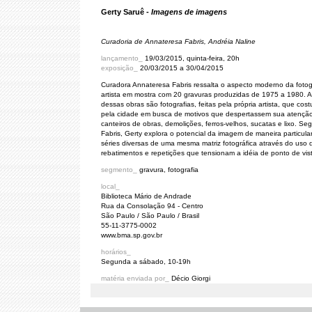
Gerty Saruê -
Imagens de imagens
Curadoria de Annateresa Fabris, Andréia Naline
lançamento_
19/03/2015, quinta-feira, 20h
exposição_
20/03/2015 a 30/04/2015
Curadora Annateresa Fabris ressalta o aspecto moderno da fotog
artista em mostra com 20 gravuras produzidas de 1975 a 1980. A
dessas obras são fotografias, feitas pela própria artista, que cos
pela cidade em busca de motivos que despertassem sua atenção
canteiros de obras, demolições, ferros-velhos, sucatas e lixo. S
Fabris, Gerty explora o potencial da imagem de maneira particular
séries diversas de uma mesma matriz fotográfica através do uso d
rebatimentos e repetições que tensionam a idéia de ponto de vis
segmento_
gravura, fotografia
local_
Biblioteca Mário de Andrade
Rua da Consolação 94 - Centro
São Paulo / São Paulo / Brasil
55-11-3775-0002
www.bma.sp.gov.br
horários_
Segunda a sábado, 10-19h
matéria enviada por_
Décio Giorgi