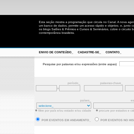
Esta seção mostra a programação que circula no Canal. A nova age
um banco de dados, permite um acesso rápido e objetivo, e, junto 
os blogs Salões & Prêmios e Cursos & Seminários, cobre o circuito bra
contemporânea brasileira.
ENVIO DE CONTEÚDO_
CADASTRE-SE_
CONTATO_
Pesquise por palavras e/ou expressões (entre aspas)
período_
palavras-chave_
a
países_
es
filtre por país e/ou estado e/ou cidade
procure por estados e ci
POR EVENTOS EM ANDAMENTO_
POR EVENTOS NO HI