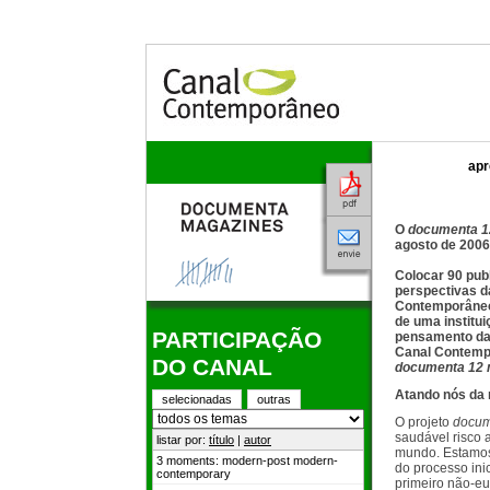
apr
O
documenta 1
agosto de 2006
Colocar 90 pub
perspectivas d
Contemporâneo,
de uma institu
PARTICIPAÇÃO
pensamento das
Canal Contempo
DO CANAL
documenta 12 
Atando nós da 
selecionadas
outras
O projeto
docum
saudável risco 
mundo. Estamos
do processo ini
primeiro não-eu