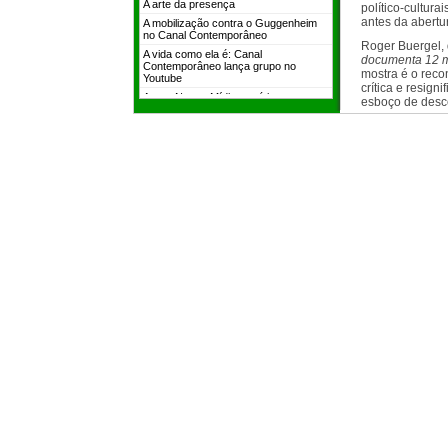
político-cultur
antes da abertu
Roger Buergel, d
documenta 12 
mostra é o rec
crítica e resig
esboço de desce
derradeiro e m
quatro continen
mais complexa e
70 publicações 
redor do mundo
própria criação 
curadoria do ev
A proposição
do
pontos de vista
projeto ambicio
consolidou-se c
simbólicas e va
série de interlo
registros críti
comentário deli
Se os três tema
crua? / O que p
possível interes
transmissão de 
locais tenham a
questões cambiá
como interessan
estimula – texto