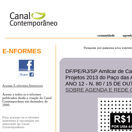
comunidade
agend
Pesquise por palavras e/ou expres
E-NFORMES
DF/PE/RJ/SP Amilcar de Cas
Projetos 2013 do Paço das 
ANO 12 - N. 80 / 15 DE 
Acessar E-nformes Anteriores
SOBRE AGENDA E REDE 
Acesso a todos os e-nformes
publicados desde a criação do Canal
Contemporâneo em dezembro de
2000.
Para acessar os e-nformes
anteriores é necessário ser
associado ao Canal
Contemporâneo.