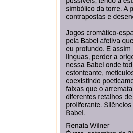
possíveis, tendo a e
simbólico da torre. A 
contrapostas e dese
Jogos cromático-espac
pela Babel afetiva qu
eu profundo. E assim 
línguas, perder a ori
nessa Babel onde tod
estonteante, meticul
coexistindo poeticam
faixas que o arremata
diferentes retalhos de
proliferante. Silêncio
Babel.
Renata Wilner