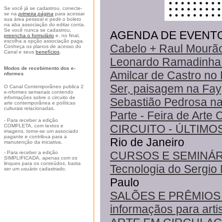
Se você já se cadastrou, conecte-
se na
primeira página
para acessar
sua área pessoal e pedir o boleto
na aba associação do editar conta.
Se você nunca se cadastrou,
AGENDA DE EVENT
preencha o formulário
e, no final,
escolha a opção associação paga.
Cabelo + Raul Mourão
Conheça os planos de acesso do
Canal e seus
benefícios
.
Leonardo Ramadinha 
Modos de recebimento dos e-
Amilcar de Castro no 
nformes
Ser, paisagem na Fa
O Canal Contemporâneo publica 2
e-nformes semanais contendo
informações sobre o circuito de
Sebastião Pedrosa n
arte contemporânea e políticas
culturais relacionadas.
Parte - Feira de Art
- Para receber a edição
CIRCUITO - ÚLTIMOS 
COMPLETA, com textos e
imagens, torne-se um associado
pagante e contribua para a
Rio de Janeiro
manutenção da iniciativa.
CURSOS E SEMINÁRIOS
- Para receber a edição
SIMPLIFICADA, apenas com os
linques para os conteúdos, basta
Tecnologia do Sergio 
ser um usuário cadastrado.
Paulo
SALÕES E PRÊMIOS Te
informaçãos para arti