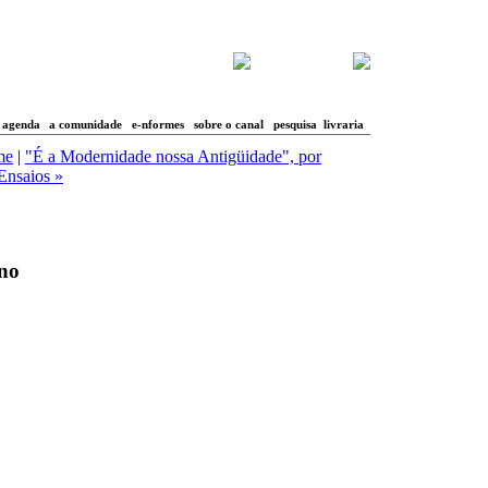
agenda
a comunidade
e-nformes
sobre o canal
pesquisa
livraria
me
|
"É a Modernidade nossa Antigüidade", por
Ensaios »
ano