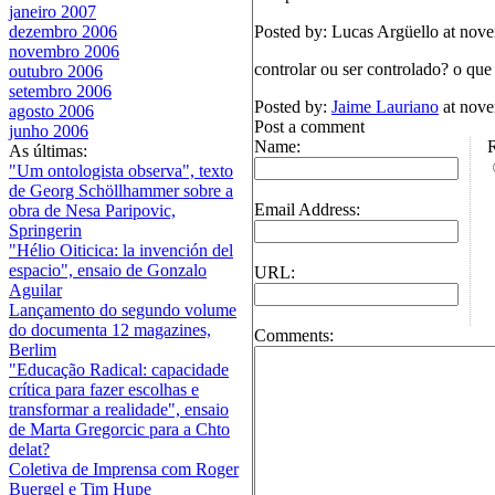
janeiro 2007
Posted by: Lucas Argüello at no
dezembro 2006
novembro 2006
controlar ou ser controlado? o que
outubro 2006
setembro 2006
Posted by:
Jaime Lauriano
at nove
agosto 2006
Post a comment
junho 2006
Name:
As últimas:
"Um ontologista observa", texto
de Georg Schöllhammer sobre a
Email Address:
obra de Nesa Paripovic,
Springerin
"Hélio Oiticica: la invención del
espacio", ensaio de Gonzalo
URL:
Aguilar
Lançamento do segundo volume
do documenta 12 magazines,
Comments:
Berlim
"Educação Radical: capacidade
crítica para fazer escolhas e
transformar a realidade", ensaio
de Marta Gregorcic para a Chto
delat?
Coletiva de Imprensa com Roger
Buergel e Tim Hupe