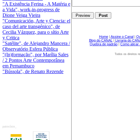
"A Existência Ferina - A Matéria e
a Vida", work-in-progress de
Dione Veiga Vieira
"Comunicación, Arte y Ciencia: el
caso del arte transgénico", de
Cecilia Vázquez, para o sítio Arte
Home
|
Assine o Canal
|
Q
y Critica
Blog do CANAL
|
Livraria do CA
"Satélite", de Alejandro Mancera /
Quebra de padrão
|
Como atiçar 
Observatório Esfera Pública
"(In)formação", por Marília Sales
Todos os direitos
/ 2 Pontos Arte Contemporânea
em Pernambuco
"Bússola", de Renato Rezende
patrocínio_