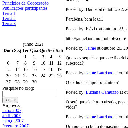
Princípios de Cooperação
Publicações participantes
Posted by: Daniel at outubro 22,
Tema 1
Tema 2
Parabéns, bem legal.
Tema 3
Posted by: Flávia. at outubro 23,
http://jaimelauriano.multiply.com/
junho 2021
Posted by:
Jaime
at outubro 26, 2
Dom
Seg
Ter
Qua
Qui
Sex
Sab
1
2
3
4
5
Quais as sequelas que o exilio dei
superada?
6
7
8
9
10
11
12
13
14
15
16
17
18
19
Posted by:
Jaime Lauriano
at outu
20
21
22
23
24
25
26
27
28
29
30
O exílio é sempre romântico?
Pesquise no blog:
Posted by:
Luciana Camuzzo
at o
O será que ele é romatizado, pois
Arquivos:
vidas?
maio 2007
abril 2007
Posted by:
Jaime Lauriano
at outu
março 2007
fevereiro 2007
Um poeta na beira do nascimento..