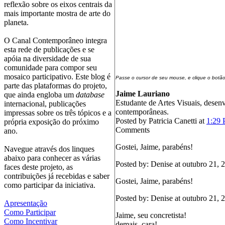
reflexão sobre os eixos centrais da
mais importante mostra de arte do
planeta.
O Canal Contemporâneo integra
esta rede de publicações e se
apóia na diversidade de sua
comunidade para compor seu
mosaico participativo. Este blog é
Passe o cursor de seu mouse, e clique o botão
parte das plataformas do projeto,
Jaime Lauriano
que ainda engloba um
database
Estudante de Artes Visuais, desenv
internacional, publicações
contemporâneas.
impressas sobre os três tópicos e a
Posted by Patricia Canetti at
1:29
própria exposição do próximo
Comments
ano.
Gostei, Jaime, parabéns!
Navegue através dos linques
abaixo para conhecer as várias
Posted by: Denise at outubro 21,
faces deste projeto, as
contribuições já recebidas e saber
Gostei, Jaime, parabéns!
como participar da iniciativa.
Posted by: Denise at outubro 21,
Apresentação
Como Participar
Jaime, seu concretista!
Como Incentivar
demais, cara!