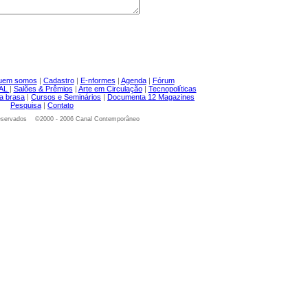
uem somos
|
Cadastro
|
E-nformes
|
Agenda
|
Fórum
NAL
|
Salões & Prêmios
|
Arte em Circulação
|
Tecnopolíticas
a brasa
|
Cursos e Seminários
|
Documenta 12 Magazines
Pesquisa
|
Contato
 reservados ©2000 - 2006 Canal Contemporâneo