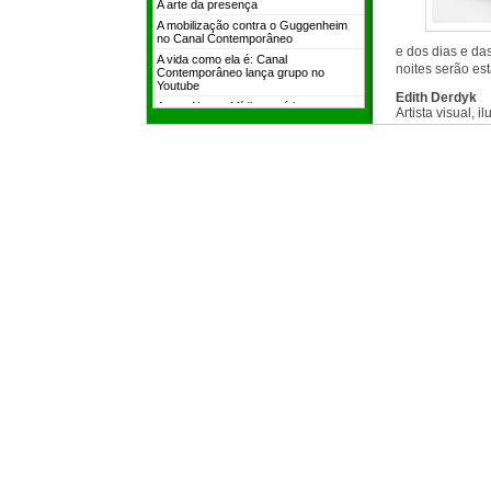
e dos dias e das
noites serão es
Edith Derdyk
Artista visual, 
umja poética do
(Ed.Iluminuras/
Humana" (Ed.Sci
(2004); "O que 