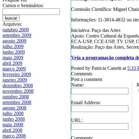
Cursos e Seminários:
Comissão Científica: Miguel Chaia 
Informações: 11-3814-4832 ou si
Arquivos:
outubro 2009
Iniciativa: Paço das Artes
setembro 2009
Apoio: Centro Cultural da Espanh
agosto 2009
ECA-USP, CCE-USP, TV USP, Ca
julho 2009
Realização: Paço das Artes, Secre
junho 2009
Veja a programação completa do
maio 2009
abril 2009
Posted by Patricia Canetti at
5:33
março 2009
Comments
fevereiro 2009
Post a comment
janeiro 2009
Name:
R
dezembro 2008
novembro 2008
outubro 2008
setembro 2008
Email Address:
agosto 2008
julho 2008
junho 2008
URL:
maio 2008
abril 2008
março 2008
Comments: