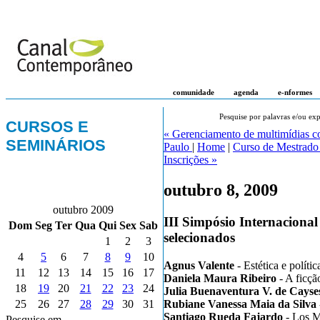
comunidade
agenda
e-nformes
Pesquise por palavras e/ou exp
CURSOS E
« Gerenciamento de multimídias c
SEMINÁRIOS
Paulo
|
Home
|
Curso de Mestrado
Inscrições »
outubro 8, 2009
outubro 2009
III Simpósio Internaciona
Dom
Seg
Ter
Qua
Qui
Sex
Sab
selecionados
1
2
3
4
5
6
7
8
9
10
Agnus Valente
- Estética e polít
11
12
13
14
15
16
17
Daniela Maura Ribeiro
- A ficçã
18
19
20
21
22
23
24
Julia Buenaventura V. de Cayse
Rubiane Vanessa Maia da Silva
25
26
27
28
29
30
31
Santiago Rueda Fajardo
- Los M
Pesquise em