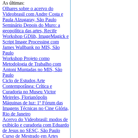
As últimas:
Olhares sobre o acervo do
Videobrasil com Andre Costa e
Paula Alzugaray, São Paulo
Seminário Depois do Muro: a
geopolítica das artes, Recife
Workshop GDlib, ImageMagick e
Script Image Processing com
James Wallbank no MIS, São
Paulo
Workshop Projeto como
Metodologia de Trabalho com
Antoni Muntadas no MIS, São
Paulo
Ciclo de Estudos Arte
Contemporânea: Crítica e
Curadoria no Museu Victor
Meireles, Florianópolis
Máquinas de luz: 1º Fórum das
Imagens Técnicas no Cine Glória,
Rio de Janeiro
Acervo do Videobrasil: modos de
exibição e curadoria com Eduardo
de Jesus no SESC, São Paulo
Curso de Mestrado em Artes