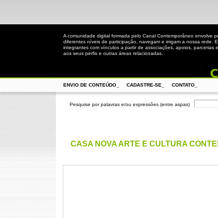
A comunidade digital formada pelo Canal Contemporâneo envolve 
diferentes níveis de participação, navegam e irrigam a nossa rede. 
integrantes com vínculos a partir de associações, apoios, parcerias 
aos seus perfis e outras áreas relacionadas.
ENVIO DE CONTEÚDO_
CADASTRE-SE_
CONTATO_
Pesquise por palavras e/ou expressões (entre aspas)
CASA NOVA ARTE E CULTURA CONT