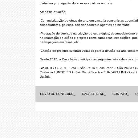
global na propagação do acesso a cultura no país.
Áreas de atuação:
-Comercialização de obras de arte em parceria com artistas agenciado
colaboradores, galerias, colecionadores e agentes do mercado.
-Prestação de serviços na criação de estratégias, desenvolviment
na realização de ações e projetos como curadorias, exposições, pub
participações em feiras, etc.
-Criação de projetos culturais voltados para a difusão da arte conte
Desde 2015, a Casa Nova participa das seguintes feiras de arte com 
SP-ARTE/ SP-ARTE Foto – São Paulo / Feira Parte – São Paulo / 
Colômbia / UNTITLED ArtFair Miami Beach – EUA / ART LIMA- Perú / 
Ucrânia
ENVIO DE CONTEÚDO_
CADASTRE-SE_
CONTATO_
S