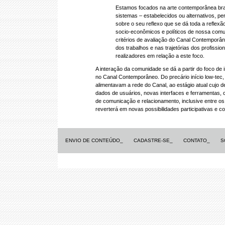
Estamos focados na arte contemporânea brasi
sistemas – estabelecidos ou alternativos, per
sobre o seu reflexo que se dá toda a reflexã
socio-econômicos e políticos de nossa comun
critérios de avaliação do Canal Contemporâ
dos trabalhos e nas trajetórias dos profissi
realizadores em relação a este foco.
A interação da comunidade se dá a partir do foco de i
no Canal Contemporâneo. Do precário início low-tec
alimentavam a rede do Canal, ao estágio atual cujo
dados de usuários, novas interfaces e ferramentas,
de comunicação e relacionamento, inclusive entre os
reverterá em novas possibilidades participativas e co
ENVIO DE CONTEÚDO_
CADASTRE-SE_
CONTATO_
S