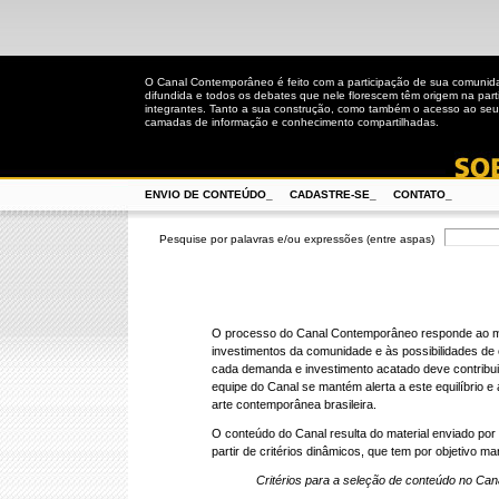
O Canal Contemporâneo é feito com a participação de sua comunida
difundida e todos os debates que nele florescem têm origem na part
integrantes. Tanto a sua construção, como também o acesso ao seu
camadas de informação e conhecimento compartilhadas.
ENVIO DE CONTEÚDO_
CADASTRE-SE_
CONTATO_
Pesquise por palavras e/ou expressões (entre aspas)
O processo do Canal Contemporâneo responde ao
investimentos da comunidade e às possibilidades de
cada demanda e investimento acatado deve contribui
equipe do Canal se mantém alerta a este equilíbrio e 
arte contemporânea brasileira.
O conteúdo do Canal resulta do material enviado po
partir de critérios dinâmicos, que tem por objetivo 
Critérios para a seleção de conteúdo no Ca