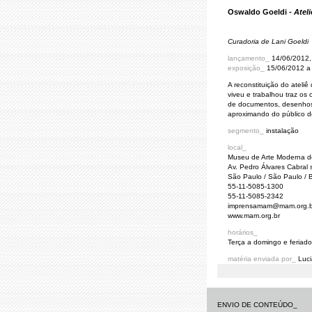
Oswaldo Goeldi -
Atel
Curadoria de Lani Goeldi
lançamento_
14/06/2012, 
exposição_
15/06/2012 a
A reconstituição do ateli
viveu e trabalhou traz os 
de documentos, desenhos,
aproximando do público d
segmento_
instalação
local_
Museu de Arte Moderna 
Av. Pedro Álvares Cabral 
São Paulo / São Paulo / B
55-11-5085-1300
55-11-5085-2342
imprensamam@mam.org.b
www.mam.org.br
horários_
Terça a domingo e feriad
matéria enviada por_
Luci
ENVIO DE CONTEÚDO_