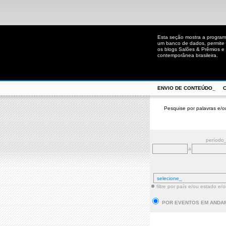
Esta seção mostra a program
um banco de dados, permite u
os blogs Salões & Prêmios e C
contemporânea brasileira.
ENVIO DE CONTEÚDO_
Pesquise por palavras e/o
período
a
filtre por país e/ou estado e/
POR EVENTOS EM ANDA