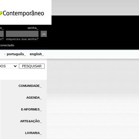
io_
senha_
io?
esqueceu sua senha?
conectado
português_
english_
»
COMUNIDADE_
AGENDA_
E-NFORMES_
ARTE&AÇÃO_
LIVRARIA_