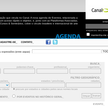
ação que circula no Canal. A nova agenda de Eventos, relacionada a
m acesso rápido e objetivo, e, junto com as Plataformas Associadas,
eme
ursos & Seminários, cobre o circuito brasileiro e internacional de arte
esqueceu seu eme
mantenha-me 
CADASTRE-SE_
CONTATO_
u expressões (entre aspas)
BUSCA_
_
palavras-chave_
profissional_
organismo_
FILTRO GEOGRÁFICO_
países_
estados / províncias_
cidades_
ou cidade
procure por estados e cidades pelos seus nomes locais
MENTO_
POR EVENTOS NO HISTÓRICO GERAL_
EVENTO_