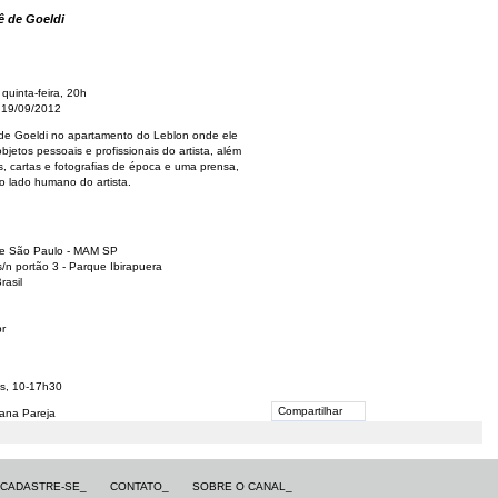
iê de Goeldi
quinta-feira, 20h
 19/09/2012
ê de Goeldi no apartamento do Leblon onde ele
objetos pessoais e profissionais do artista, além
 cartas e fotografias de época e uma prensa,
o lado humano do artista.
de São Paulo - MAM SP
s/n portão 3 - Parque Ibirapuera
rasil
r
os, 10-17h30
Compartilhar
ana Pareja
CADASTRE-SE_
CONTATO_
SOBRE O CANAL_