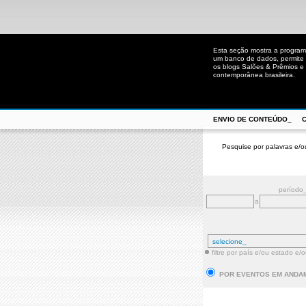
Esta seção mostra a program
um banco de dados, permite u
os blogs Salões & Prêmios e C
contemporânea brasileira.
ENVIO DE CONTEÚDO_
Pesquise por palavras e/o
período
a
filtre por país e/ou estado e/
POR EVENTOS EM ANDA