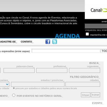
ação que circula no Canal. A nova agenda de Eventos, relacionada a
m acesso rápido e objetivo, e, junto com as Plataformas Associadas,
eme
ursos & Seminários, cobre o circuito brasileiro e internacional de arte
esqueceu seu eme
mantenha-me 
CADASTRE-SE_
CONTATO_
u expressões (entre aspas)
BUSCA_
_
palavras-chave_
profissional_
organismo_
FILTRO GEOGRÁFICO_
países_
estados / províncias_
cidades_
ou cidade
procure por estados e cidades pelos seus nomes locais
MENTO_
POR EVENTOS NO HISTÓRICO GERAL_
EVENTO_