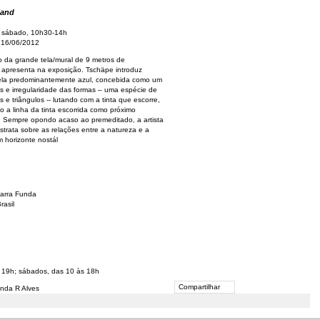
land
 sábado, 10h30-14h
 16/06/2012
lo da grande tela/mural de 9 metros de
a apresenta na exposição. Tschäpe introduz
tela predominantemente azul, concebida como um
es e irregularidade das formas – uma espécie de
e triângulos -­‐ lutando com a tinta que escorre,
a linha da tinta escorrida como próximo
 Sempre opondo acaso ao premeditado, a artista
trata sobre as relações entre a natureza e a
 horizonte nostál
Barra Funda
rasil
s 19h; sábados, das 10 às 18h
Compartilhar
nda R Alves