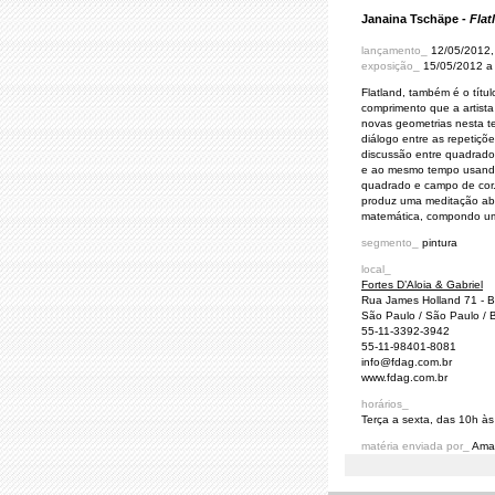
Janaina Tschäpe -
Flat
lançamento_
12/05/2012,
exposição_
15/05/2012 a
Flatland, também é o títu
comprimento que a artist
novas geometrias nesta 
diálogo entre as repetiçõ
discussão entre quadrados 
e ao mesmo tempo usando 
quadrado e campo de cor.
produz uma meditação abs
matemática, compondo um
segmento_
pintura
local_
Fortes D’Aloia & Gabriel
Rua James Holland 71 - 
São Paulo / São Paulo / B
55-11-3392-3942
55-11-98401-8081
info@fdag.com.br
www.fdag.com.br
horários_
Terça a sexta, das 10h à
matéria enviada por_
Ama