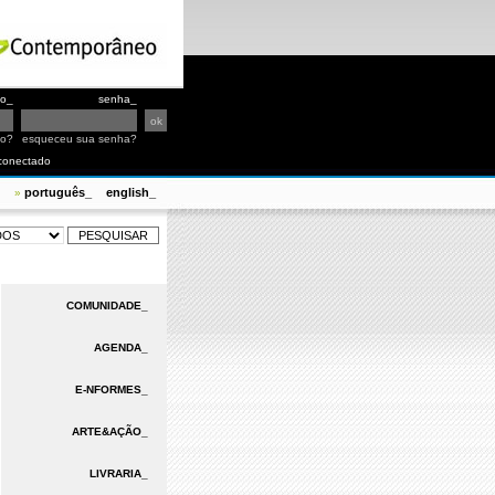
io_
senha_
io?
esqueceu sua senha?
conectado
português_
english_
»
COMUNIDADE_
AGENDA_
E-NFORMES_
ARTE&AÇÃO_
LIVRARIA_