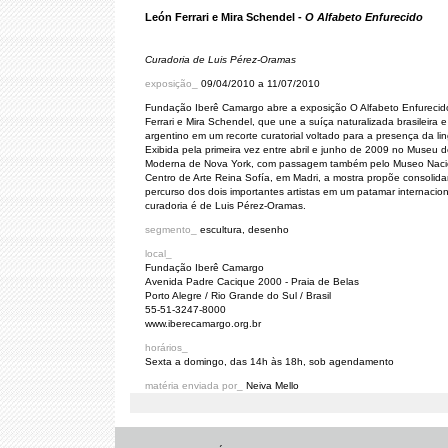
León Ferrari e Mira Schendel -
O Alfabeto Enfurecido
Curadoria de Luis Pérez-Oramas
exposição_
09/04/2010 a 11/07/2010
Fundação Iberê Camargo abre a exposição O Alfabeto Enfurecid
Ferrari e Mira Schendel, que une a suíça naturalizada brasileira e
argentino em um recorte curatorial voltado para a presença da l
Exibida pela primeira vez entre abril e junho de 2009 no Museu d
Moderna de Nova York, com passagem também pelo Museo Naci
Centro de Arte Reina Sofía, em Madri, a mostra propõe consolida
percurso dos dois importantes artistas em um patamar internacion
curadoria é de Luis Pérez-Oramas.
segmento_
escultura, desenho
local_
Fundação Iberê Camargo
Avenida Padre Cacique 2000 - Praia de Belas
Porto Alegre / Rio Grande do Sul / Brasil
55-51-3247-8000
www.iberecamargo.org.br
horários_
Sexta a domingo, das 14h às 18h, sob agendamento
matéria enviada por_
Neiva Mello