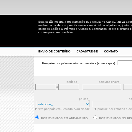
Esta seção mostra a programação que circula no Canal. A nova age
um banco de dados, permite um acesso rápido e objetivo, e, junto 
os blogs Salões & Prêmios e Cursos & Seminários, cobre o circuito bra
contemporânea brasileira.
ENVIO DE CONTEÚDO_
CADASTRE-SE_
CONTATO_
Pesquise por palavras e/ou expressões (entre aspas)
período_
palavras-chave_
a
países_
es
filtre por país e/ou estado e/ou cidade
procure por estados e ci
POR EVENTOS EM ANDAMENTO_
POR EVENTOS NO HI