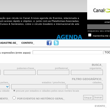
ação que circula no Canal. A nova agenda de Eventos, relacionada a
m acesso rápido e objetivo, e, junto com as Plataformas Associadas,
eme
ursos & Seminários, cobre o circuito brasileiro e internacional de arte
esqueceu seu eme
mantenha-me 
CADASTRE-SE_
CONTATO_
u expressões (entre aspas)
BUSCA_
_
palavras-chave_
profissional_
organismo_
FILTRO GEOGRÁFICO_
países_
estados / províncias_
cidades_
ou cidade
procure por estados e cidades pelos seus nomes locais
MENTO_
POR EVENTOS NO HISTÓRICO GERAL_
EVENTO_