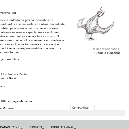
 20/12/2008
esde a entrada da galeria, desenhos de
endurados a vários metros de altura. Na sala de
o público para o ambiente dos pássaros vivos:
ta oferece às aves e espectadores esculturas,
tortos e penduradas a uma altura incomum. O
a rua, criando uma bolha construída em madeira e
er o céu e olhar os transeuntes na rua e vice
 que há uma passagem mimética que conduz a
textos relacionados_
exposição dirá.
•
Sobre a exposição
ação, escultura
 17 sobrado - Centro
eiro / Brasil
m.br
às 18h, sob agendamento
Compartilhar
a Monteiro
CADASTRE-SE_
CONTATO_
SOBRE O CANAL_