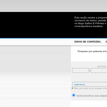
Esta seção mostra a program
um banco de dados, permite u
os blogs Salões & Prêmios e C
contemporânea brasileira.
ENVIO DE CONTEÚDO_
Pesquise por palavras e/o
período
a
filtre por país e/ou estado e/
POR EVENTOS EM ANDA