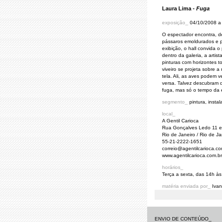
Laura Lima -
Fuga
exposição_
04/10/2008 a
O espectador encontra, d
pássaros emoldurados e p
exibição, o hall convida 
dentro da galeria, a artis
pinturas com horizontes 
viveiro se projeta sobre 
tela. Ali, as aves podem v
versa. Talvez descubram
fuga, mas só o tempo da 
segmento_
pintura, instal
local_
A Gentil Carioca
Rua Gonçalves Ledo 11 e
Rio de Janeiro / Rio de Jan
55-21-2222-1651
correio@agentilcarioca.co
www.agentilcarioca.com.br
horários_
Terça a sexta, das 14h 
matéria enviada por_
Ivan
ENVIO DE CONTEÚDO_