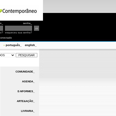
io_
senha_
io?
esqueceu sua senha?
conectado
português_
english_
»
COMUNIDADE_
AGENDA_
E-NFORMES_
ARTE&AÇÃO_
LIVRARIA_