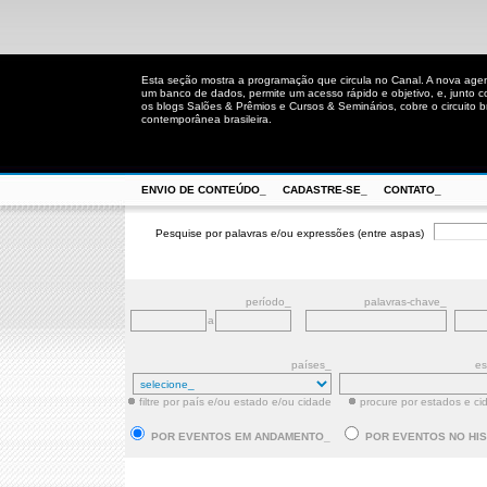
Esta seção mostra a programação que circula no Canal. A nova age
um banco de dados, permite um acesso rápido e objetivo, e, junto 
os blogs Salões & Prêmios e Cursos & Seminários, cobre o circuito bra
contemporânea brasileira.
ENVIO DE CONTEÚDO_
CADASTRE-SE_
CONTATO_
Pesquise por palavras e/ou expressões (entre aspas)
período_
palavras-chave_
a
países_
es
filtre por país e/ou estado e/ou cidade
procure por estados e ci
POR EVENTOS EM ANDAMENTO_
POR EVENTOS NO HI