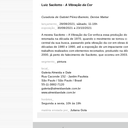
Luiz Sacilotto -
A Vibração da Cor
Curadoria de Gabriel Pérez-Barreiro, Denise Mattar
lançamento_
28/08/2021, sábado, 11-16h
exposição_
30/08/2021 a 23/10/2021
A mostra Sacilotto – A Vibração da Cor enfoca essa produção do a
retomada na década de 1970, quando o movimento se tornou o 
central da sua busca, passando pela vibração da cor em obras d
décadas de 1980 e 1990, até a exposição de um impactante con
trabalhos realizados com elementos recortados, produzido na d
2000, já perto do falecimento de Sacilotto, que ocorreu em 2003.
segmento_
pintura
local_
Galeria Almeida e Dale
Rua Caconde 152 - Jardim Paulista
São Paulo / São Paulo / Brasil
55-11-3882-7120
galeria@almeidaedale.com.br
www.almeidaedale.com.br
horários_
Segunda a sexta, 10h às 19h
matéria enviada por_
Juliana Gola