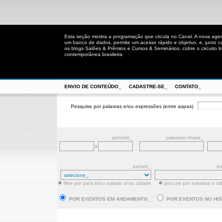
Esta seção mostra a programação que circula no Canal. A nova age
um banco de dados, permite um acesso rápido e objetivo, e, junto 
os blogs Salões & Prêmios e Cursos & Seminários, cobre o circuito bra
contemporânea brasileira.
ENVIO DE CONTEÚDO_
CADASTRE-SE_
CONTATO_
Pesquise por palavras e/ou expressões (entre aspas)
período_
palavras-chave_
a
países_
es
filtre por país e/ou estado e/ou cidade
procure por estados e ci
POR EVENTOS EM ANDAMENTO_
POR EVENTOS NO HI