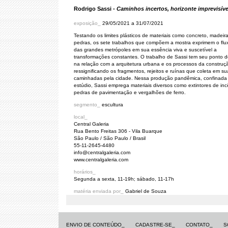
Rodrigo Sassi -
Caminhos incertos, horizonte imprevisíve
exposição_
29/05/2021 a 31/07/2021
Testando os limites plásticos de materiais como concreto, madeira
pedras, os sete trabalhos que compõem a mostra exprimem o flu
das grandes metrópoles em sua essência viva e suscetível a
transformações constantes. O trabalho de Sassi tem seu ponto d
na relação com a arquitetura urbana e os processos da construção
ressignificando os fragmentos, rejeitos e ruínas que coleta em su
caminhadas pela cidade. Nessa produção pandêmica, confinada
estúdio, Sassi emprega materiais diversos como extintores de inc
pedras de pavimentação e vergalhões de ferro.
segmento_
escultura
local_
Central Galeria
Rua Bento Freitas 306 - Vila Buarque
São Paulo / São Paulo / Brasil
55-11-2645-4480
info@centralgaleria.com
www.centralgaleria.com
horários_
Segunda a sexta, 11-19h; sábado, 11-17h
matéria enviada por_
Gabriel de Souza
ENVIO DE CONTEÚDO_
CADASTRE-SE_
CONTATO_
S