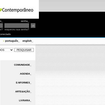
io_
senha_
io?
esqueceu sua senha?
conectado
português_
english_
»
COMUNIDADE_
AGENDA_
E-NFORMES_
ARTE&AÇÃO_
LIVRARIA_