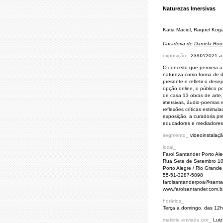
Naturezas Imersivas
Katia Maciel, Raquel Koga
Curadoria de
Daniela Bou
exposição_
23/02/2021 a
O conceito que permeia a 
natureza como forma de de
presente e refletir o des
opção online, o público po
de casa 13 obras de arte, 
imersivas, áudio-poemas e
reflexões críticas estimul
exposição, a curadoria pre
educadores e mediadores
segmento_
videoinstalação
local_
Farol Santander Porto Ale
Rua Sete de Setembro 102
Porto Alegre / Rio Grande 
55-51-3287-5898
farolsantanderpoa@santa
www.farolsantander.com.b
horários_
Terça a domingo, das 12h
matéria enviada por_
Luiz