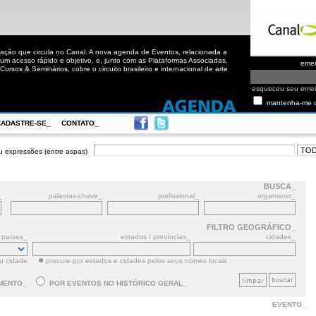
ação que circula no Canal. A nova agenda de Eventos, relacionada a
m acesso rápido e objetivo, e, junto com as Plataformas Associadas,
eme
ursos & Seminários, cobre o circuito brasileiro e internacional de arte
esqueceu seu eme
mantenha-me 
CADASTRE-SE_
CONTATO_
u expressões (entre aspas)
BUSCA_
_
palavras-chave_
profissional_
organismo_
FILTRO GEOGRÁFICO_
países_
estados / províncias_
cidades_
ou cidade
procure por estados e cidades pelos seus nomes locais
MENTO_
POR EVENTOS NO HISTÓRICO GERAL_
EVENTO_