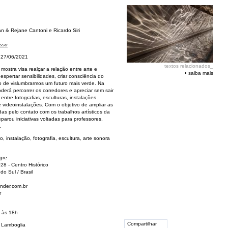
n & Rejane Cantoni e Ricardo Siri
sso
 27/06/2021
textos relacionados_
mostra visa realçar a relação entre arte e
•
saiba mais
spertar sensibilidades, criar consciência do
ejo de vislumbrarmos um futuro mais verde. Na
derá percorrer os corredores e apreciar sem sair
entre fotografias, esculturas, instalações
 videoinstalações. Com o objetivo de ampliar as
adas pelo contato com os trabalhos artísticos da
parou iniciativas voltadas para professores,
.
, instalação, fotografia, escultura, arte sonora
gre
8 - Centro Histórico
do Sul / Brasil
nder.com.br
r
 às 18h
Compartilhar
 Lamboglia