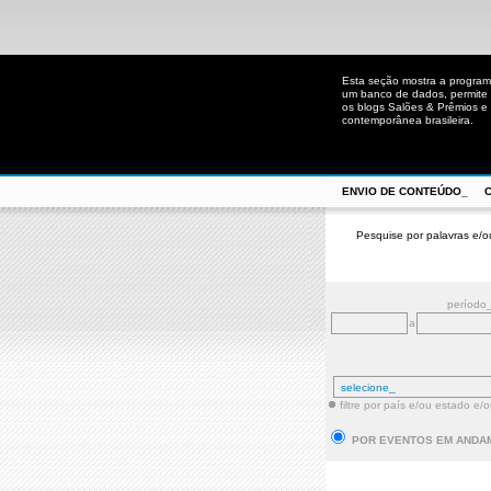
Esta seção mostra a program
um banco de dados, permite u
os blogs Salões & Prêmios e C
contemporânea brasileira.
ENVIO DE CONTEÚDO_
Pesquise por palavras e/o
período
a
filtre por país e/ou estado e/
POR EVENTOS EM ANDA