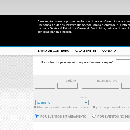
Esta seção mostra a programação que circula no Canal. A nova age
um banco de dados, permite um acesso rápido e objetivo, e, junto 
os blogs Salões & Prêmios e Cursos & Seminários, cobre o circuito bra
contemporânea brasileira.
ENVIO DE CONTEÚDO_
CADASTRE-SE_
CONTATO_
Pesquise por palavras e/ou expressões (entre aspas)
período_
palavras-chave_
a
países_
es
filtre por país e/ou estado e/ou cidade
procure por estados e ci
POR EVENTOS EM ANDAMENTO_
POR EVENTOS NO HI