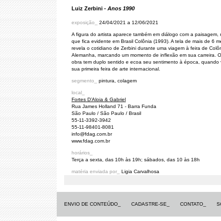
Luiz Zerbini -
Anos 1990
exposição_
24/04/2021 a 12/06/2021
A figura do artista aparece também em diálogo com a paisagem, 
que fica evidente em Brasil Colônia (1993). A tela de mais de 6 m
revela o cotidiano de Zerbini durante uma viagem à feira de Colô
Alemanha, marcando um momento de inflexão em sua carreira. O 
obra tem duplo sentido e ecoa seu sentimento à época, quando v
sua primeira feira de arte internacional.
segmento_
pintura, colagem
local_
Fortes D’Aloia & Gabriel
Rua James Holland 71 - Barra Funda
São Paulo / São Paulo / Brasil
55-11-3392-3942
55-11-98401-8081
info@fdag.com.br
www.fdag.com.br
horários_
Terça a sexta, das 10h às 19h; sábados, das 10 às 18h
matéria enviada por_
Ligia Carvalhosa
ENVIO DE CONTEÚDO_
CADASTRE-SE_
CONTATO_
S