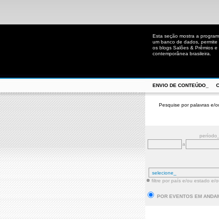
Esta seção mostra a program
um banco de dados, permite u
os blogs Salões & Prêmios e C
contemporânea brasileira.
ENVIO DE CONTEÚDO_
Pesquise por palavras e/o
período
a
filtre por país e/ou estado e/
POR EVENTOS EM ANDA