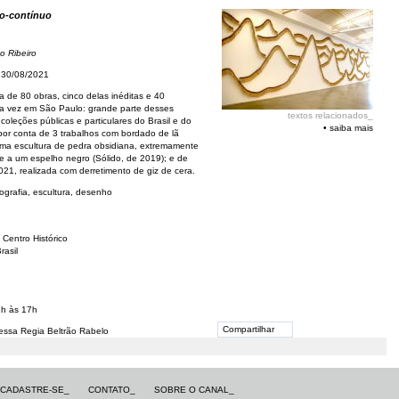
o-contínuo
o Ribeiro
 30/08/2021
 de 80 obras, cinco delas inéditas e 40
ra vez em São Paulo: grande parte desses
textos relacionados_
coleções públicas e particulares do Brasil e do
•
saiba mais
a por conta de 3 trabalhos com bordado de lã
uma escultura de pedra obsidiana, extremamente
te a um espelho negro (Sólido, de 2019); e de
2021, realizada com derretimento de giz de cera.
tografia, escultura, desenho
 Centro Histórico
rasil
1h às 17h
Compartilhar
essa Regia Beltrão Rabelo
CADASTRE-SE_
CONTATO_
SOBRE O CANAL_