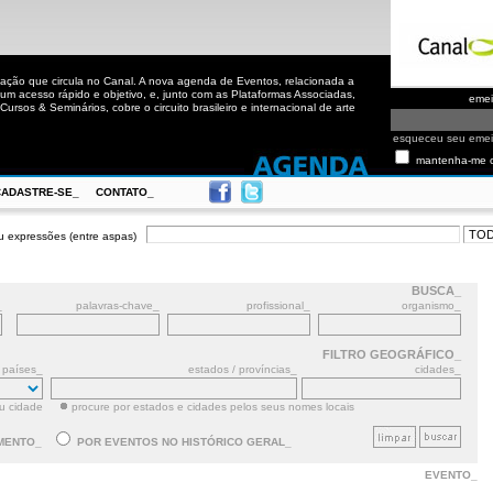
ação que circula no Canal. A nova agenda de Eventos, relacionada a
m acesso rápido e objetivo, e, junto com as Plataformas Associadas,
eme
ursos & Seminários, cobre o circuito brasileiro e internacional de arte
esqueceu seu eme
mantenha-me 
CADASTRE-SE_
CONTATO_
u expressões (entre aspas)
BUSCA_
_
palavras-chave_
profissional_
organismo_
FILTRO GEOGRÁFICO_
países_
estados / províncias_
cidades_
ou cidade
procure por estados e cidades pelos seus nomes locais
MENTO_
POR EVENTOS NO HISTÓRICO GERAL_
EVENTO_