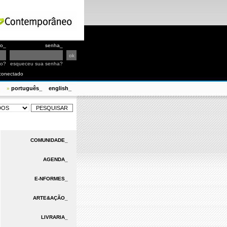
io_
senha_
io?
esqueceu sua senha?
conectado
português_
english_
»
COMUNIDADE_
AGENDA_
E-NFORMES_
ARTE&AÇÃO_
LIVRARIA_