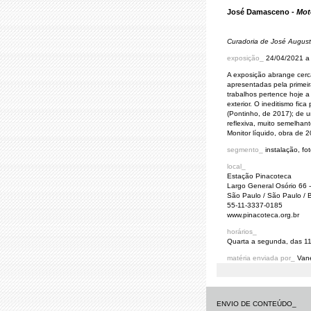
José Damasceno -
Mot
Curadoria de José August
exposição_
24/04/2021 a
A exposição abrange cerca
apresentadas pela primei
trabalhos pertence hoje a 
exterior. O ineditismo fic
(Pontinho, de 2017); de 
reflexiva, muito semelhan
Monitor líquido, obra de 
segmento_
instalação, fo
local_
Estação Pinacoteca
Largo General Osório 66 -
São Paulo / São Paulo / B
55-11-3337-0185
www.pinacoteca.org.br
horários_
Quarta a segunda, das 1
matéria enviada por_
Van
ENVIO DE CONTEÚDO_