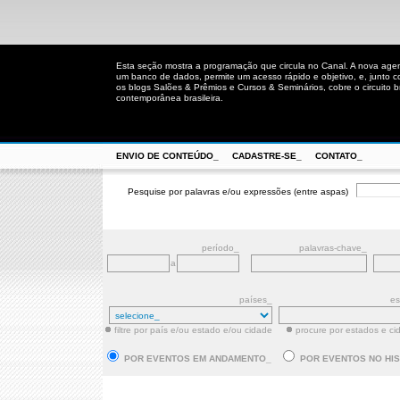
Esta seção mostra a programação que circula no Canal. A nova age
um banco de dados, permite um acesso rápido e objetivo, e, junto 
os blogs Salões & Prêmios e Cursos & Seminários, cobre o circuito bra
contemporânea brasileira.
ENVIO DE CONTEÚDO_
CADASTRE-SE_
CONTATO_
Pesquise por palavras e/ou expressões (entre aspas)
período_
palavras-chave_
a
países_
es
filtre por país e/ou estado e/ou cidade
procure por estados e ci
POR EVENTOS EM ANDAMENTO_
POR EVENTOS NO HI