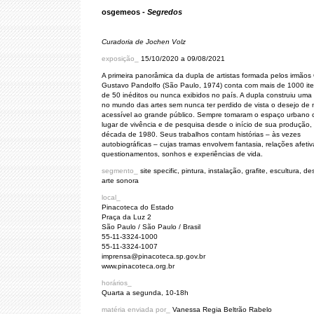
osgemeos -
Segredos
Curadoria de Jochen Volz
exposição_
15/10/2020 a 09/08/2021
A primeira panorâmica da dupla de artistas formada pelos irmãos
Gustavo Pandolfo (São Paulo, 1974) conta com mais de 1000 ite
de 50 inéditos ou nunca exibidos no país. A dupla construiu uma t
no mundo das artes sem nunca ter perdido de vista o desejo de 
acessível ao grande público. Sempre tomaram o espaço urbano
lugar de vivência e de pesquisa desde o início de sua produção,
década de 1980. Seus trabalhos contam histórias – às vezes
autobiográficas – cujas tramas envolvem fantasia, relações afetiv
questionamentos, sonhos e experiências de vida.
segmento_
site specific, pintura, instalação, grafite, escultura, d
arte sonora
local_
Pinacoteca do Estado
Praça da Luz 2
São Paulo / São Paulo / Brasil
55-11-3324-1000
55-11-3324-1007
imprensa@pinacoteca.sp.gov.br
www.pinacoteca.org.br
horários_
Quarta a segunda, 10-18h
matéria enviada por_
Vanessa Regia Beltrão Rabelo