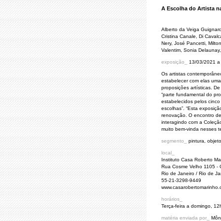
A Escolha do Artista 
Alberto da Veiga Guignard
Cristina Canale, Di Cavalc
Nery, José Pancetti, Milt
Valentim, Sonia Delaunay,
exposição_
13/03/2021 a
Os artistas contemporâne
estabelecer com elas uma
proposições artísticas. D
“parte fundamental do proj
estabelecidos pelos cinco
escolhas”. “Esta exposiç
renovação. O encontro de
interagindo com a Coleçã
muito bem-vinda nesses t
segmento_
pintura, objeto
local_
Instituto Casa Roberto Ma
Rua Cosme Velho 1105 -
Rio de Janeiro / Rio de Jan
55-21-3298-9449
www.casarobertomarinho.o
horários_
Terça-feira a domingo, 12
matéria enviada por_
Môni