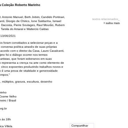
na Coleção Roberto Marinho
, Antonio Manuel, Beth Jobim, Candido Portinari,
textos relacionados_
anti, Giorgio de Chirico, Ione Saldanha, Ismael
•
saiba mais
on Dacosta, Pierre Soulages, Raul Mourão, Rubem
 Tarsila do Amaral e Waltercio Caldas
 13/06/2021
os foram convidados a selecionar peças e a
 conversa poética através de suas próprias
e acordo com o diretor da Casa, Lauro Cavalcanti,
eto foi o diálogo ocorrer nos termos
 artistas, que foram soberanos em suas
ão representa a crença na arte como elemento de
 cinco expoentes produzindo trabalhos novos e
o é uma prova de vitalidade e generosidade
empos."
, múltiplos, gravura, escultura, desenho
rinho
 Cosme Velho
eiro / Brasil
rg.br
h às 18h
Compartilhar
ca Villela