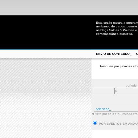
Esta seção mostra a program
um banco de dados, permite u
os blogs Salões & Prêmios e C
contemporânea brasileira.
ENVIO DE CONTEÚDO_
Pesquise por palavras e/o
período
a
filtre por país e/ou estado e/
POR EVENTOS EM ANDA