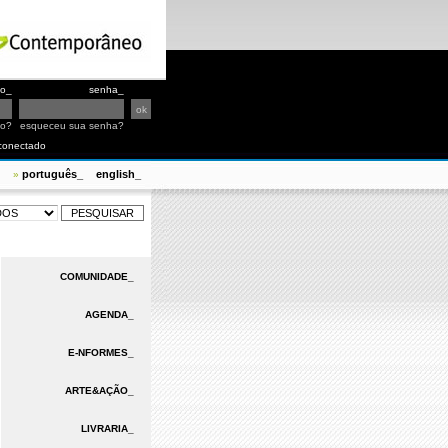
io_
senha_
io?
esqueceu sua senha?
conectado
português_
english_
»
COMUNIDADE_
AGENDA_
E-NFORMES_
ARTE&AÇÃO_
LIVRARIA_