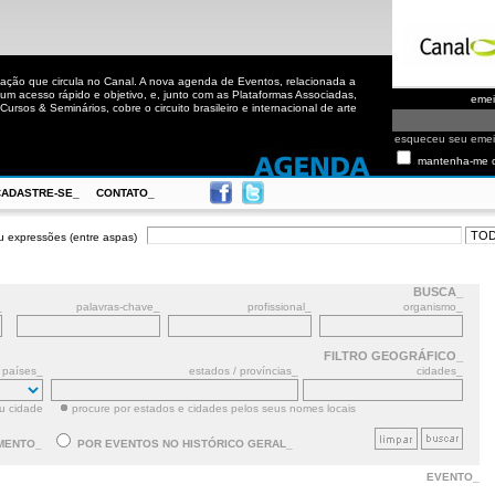
ação que circula no Canal. A nova agenda de Eventos, relacionada a
m acesso rápido e objetivo, e, junto com as Plataformas Associadas,
eme
ursos & Seminários, cobre o circuito brasileiro e internacional de arte
esqueceu seu eme
mantenha-me 
CADASTRE-SE_
CONTATO_
u expressões (entre aspas)
BUSCA_
_
palavras-chave_
profissional_
organismo_
FILTRO GEOGRÁFICO_
países_
estados / províncias_
cidades_
ou cidade
procure por estados e cidades pelos seus nomes locais
MENTO_
POR EVENTOS NO HISTÓRICO GERAL_
EVENTO_