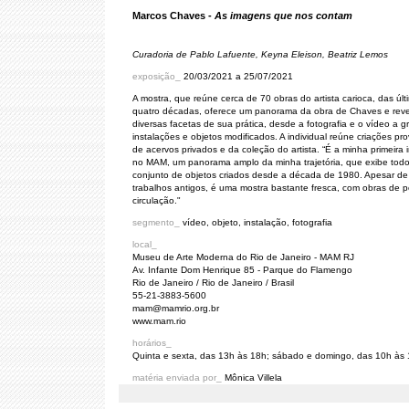
Marcos Chaves -
As imagens que nos contam
Curadoria de Pablo Lafuente, Keyna Eleison, Beatriz Lemos
exposição_
20/03/2021 a 25/07/2021
A mostra, que reúne cerca de 70 obras do artista carioca, das últ
quatro décadas, oferece um panorama da obra de Chaves e reve
diversas facetas de sua prática, desde a fotografia e o vídeo a 
instalações e objetos modificados. A individual reúne criações pr
de acervos privados e da coleção do artista. “É a minha primeira i
no MAM, um panorama amplo da minha trajetória, que exibe tod
conjunto de objetos criados desde a década de 1980. Apesar de i
trabalhos antigos, é uma mostra bastante fresca, com obras de 
circulação."
segmento_
vídeo, objeto, instalação, fotografia
local_
Museu de Arte Moderna do Rio de Janeiro - MAM RJ
Av. Infante Dom Henrique 85 - Parque do Flamengo
Rio de Janeiro / Rio de Janeiro / Brasil
55-21-3883-5600
mam@mamrio.org.br
www.mam.rio
horários_
Quinta e sexta, das 13h às 18h; sábado e domingo, das 10h às
matéria enviada por_
Mônica Villela