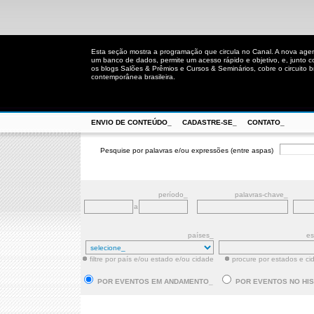
Esta seção mostra a programação que circula no Canal. A nova age
um banco de dados, permite um acesso rápido e objetivo, e, junto 
os blogs Salões & Prêmios e Cursos & Seminários, cobre o circuito bra
contemporânea brasileira.
ENVIO DE CONTEÚDO_
CADASTRE-SE_
CONTATO_
Pesquise por palavras e/ou expressões (entre aspas)
período_
palavras-chave_
a
países_
es
filtre por país e/ou estado e/ou cidade
procure por estados e ci
POR EVENTOS EM ANDAMENTO_
POR EVENTOS NO HI