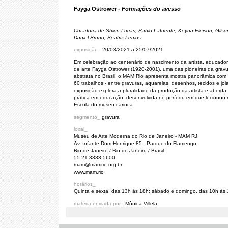
Fayga Ostrower -
Formações do avesso
Curadoria de Shion Lucas, Pablo Lafuente, Keyna Eleison, Gilso
Daniel Bruno, Beatriz Lemos
exposição_
20/03/2021 a 25/07/2021
Em celebração ao centenário de nascimento da artista, educadora
de arte Fayga Ostrower (1920-2001), uma das pioneiras da grav
abstrata no Brasil, o MAM Rio apresenta mostra panorâmica com
60 trabalhos - entre gravuras, aquarelas, desenhos, tecidos e joia
exposição explora a pluralidade da produção da artista e aborda
prática em educação, desenvolvida no período em que lecionou 
Escola do museu carioca.
segmento_
gravura
local_
Museu de Arte Moderna do Rio de Janeiro - MAM RJ
Av. Infante Dom Henrique 85 - Parque do Flamengo
Rio de Janeiro / Rio de Janeiro / Brasil
55-21-3883-5600
mam@mamrio.org.br
www.mam.rio
horários_
Quinta e sexta, das 13h às 18h; sábado e domingo, das 10h às
matéria enviada por_
Mônica Villela