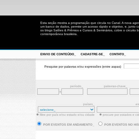
Esta seção mostra a programação que circula no Canal. A nova age
um banco de dados, permite um acesso rápido e objetivo, e, junto 
os blogs Salões & Prêmios e Cursos & Seminários, cobre o circuito bra
contemporânea brasileira.
ENVIO DE CONTEÚDO_
CADASTRE-SE_
CONTATO_
Pesquise por palavras e/ou expressões (entre aspas)
período_
palavras-chave_
a
países_
es
filtre por país e/ou estado e/ou cidade
procure por estados e ci
POR EVENTOS EM ANDAMENTO_
POR EVENTOS NO HI