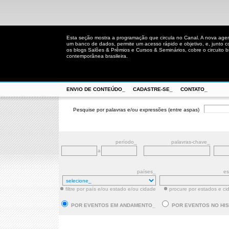
Esta seção mostra a programação que circula no Canal. A nova age
um banco de dados, permite um acesso rápido e objetivo, e, junto 
os blogs Salões & Prêmios e Cursos & Seminários, cobre o circuito bra
contemporânea brasileira.
ENVIO DE CONTEÚDO_
CADASTRE-SE_
CONTATO_
Pesquise por palavras e/ou expressões (entre aspas)
período_
palavras-chave_
a
países_
es
filtre por país e/ou estado e/ou cidade
procure por estados e ci
POR EVENTOS EM ANDAMENTO_
POR EVENTOS NO HI