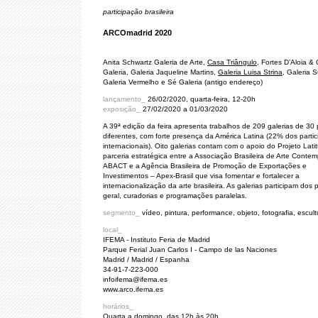
participação brasileira
ARCOmadrid 2020
Anita Schwartz Galeria de Arte,
Casa Triângulo
, Fortes D’Aloia & 
Galeria, Galeria Jaqueline Martins,
Galeria Luisa Strina
, Galeria S
Galeria Vermelho e Sé Galeria (antigo endereço)
lançamento_
26/02/2020, quarta-feira, 12-20h
exposição_
27/02/2020 a 01/03/2020
A 39ª edição da feira apresenta trabalhos de 209 galerias de 30
diferentes, com forte presença da América Latina (22% dos partic
internacionais). Oito galerias contam com o apoio do Projeto Lati
parceria estratégica entre a Associação Brasileira de Arte Conte
ABACT e a Agência Brasileira de Promoção de Exportações e
Investimentos – Apex-Brasil que visa fomentar e fortalecer a
internacionalização da arte brasileira. As galerias participam dos
geral, curadorias e programações paralelas.
segmento_
vídeo, pintura, performance, objeto, fotografia, escult
local_
IFEMA - Instituto Feria de Madrid
Parque Ferial Juan Carlos I - Campo de las Naciones
Madrid / Madrid / Espanha
34-91-7-223-000
infoifema@ifema.es
www.arco.ifema.es
horários_
Quarta a domingo, das 12h às 20h