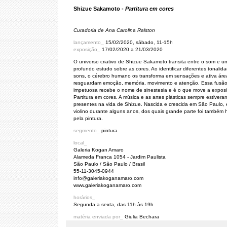
Shizue Sakamoto -
Partitura em cores
Curadoria de Ana Carolina Ralston
lançamento_
15/02/2020, sábado, 11-15h
exposição_
17/02/2020 a 21/03/2020
O universo criativo de Shizue Sakamoto transita entre o som e u
profundo estudo sobre as cores. Ao identificar diferentes tonalid
sons, o cérebro humano os transforma em sensações e ativa ár
resguardam emoção, memória, movimento e atenção. Essa fusã
impetuosa recebe o nome de sinestesia e é o que move a expos
Partitura em cores. A música e as artes plásticas sempre estivera
presentes na vida de Shizue. Nascida e crescida em São Paulo,
violino durante alguns anos, dos quais grande parte foi também 
pela pintura.
segmento_
pintura
local_
Galeria Kogan Amaro
Alameda Franca 1054 - Jardim Paulista
São Paulo / São Paulo / Brasil
55-11-3045-0944
info@galeriakoganamaro.com
www.galeriakoganamaro.com
horários_
Segunda a sexta, das 11h às 19h
matéria enviada por_
Giulia Bechara