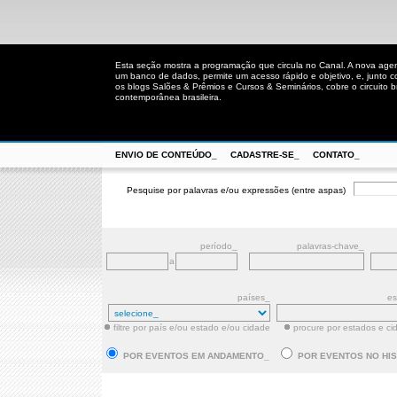
Esta seção mostra a programação que circula no Canal. A nova age
um banco de dados, permite um acesso rápido e objetivo, e, junto 
os blogs Salões & Prêmios e Cursos & Seminários, cobre o circuito bra
contemporânea brasileira.
ENVIO DE CONTEÚDO_
CADASTRE-SE_
CONTATO_
Pesquise por palavras e/ou expressões (entre aspas)
período_
palavras-chave_
a
países_
es
filtre por país e/ou estado e/ou cidade
procure por estados e ci
POR EVENTOS EM ANDAMENTO_
POR EVENTOS NO HI