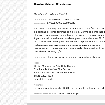
Caroline Valansi -
Cine Desejo
Curadoria de Pollyana Quintella
lançamento_
15/02/2020, sábado, 12-20h
exposição_
17/02/2020 a 28/03/2020
A exposição investiga o universo iconográfico da indústria do ci
e a relação do corpo feminino com o sexo. Dentre as obras inédit
algumas sendo criadas pela artista especialmente para a exposiç
Alguns trabalhos emblemáticos desta pesquisa iniciada em 201
serão mostrados. A subjetividade construída pelas imagens do c
moldaram a imaginação sexual de várias gerações, e ainda o
desdobramento desse universo do ponto de vista feminino, inte
também sua investigação.
segmento_
objeto, intervenção, gravura, fotografia, colagem
local_
Centro Municipal de Arte Hélio Oiticica
Rua Luís de Camões 68 - Centro
Rio de Janeiro / Rio de Janeiro / Brasil
55-21-2232-4213
caho@rio.rj.gov.br
horários_
Segunda, quarta e sexta, 14-20h; terça, quinta, sábado e feriad
matéria enviada por_
CWeA Comunicação