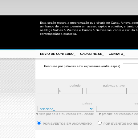
Esta seção mostra a programação que circula no Canal. A nova age
um banco de dados, permite um acesso rápido e objetivo, e, junto 
os blogs Salões & Prêmios e Cursos & Seminários, cobre o circuito bra
contemporânea brasileira.
ENVIO DE CONTEÚDO_
CADASTRE-SE_
CONTATO_
Pesquise por palavras e/ou expressões (entre aspas)
período_
palavras-chave_
a
países_
es
filtre por país e/ou estado e/ou cidade
procure por estados e ci
POR EVENTOS EM ANDAMENTO_
POR EVENTOS NO HI