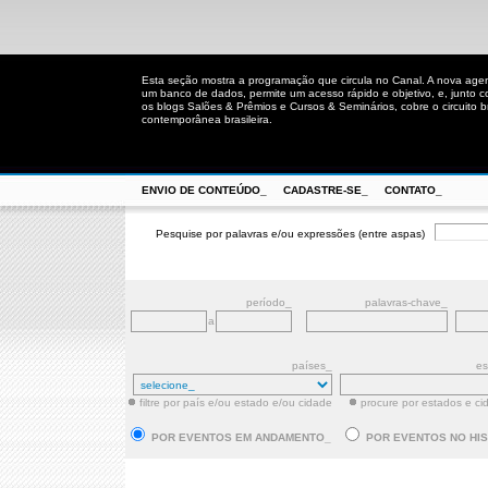
Esta seção mostra a programação que circula no Canal. A nova age
um banco de dados, permite um acesso rápido e objetivo, e, junto 
os blogs Salões & Prêmios e Cursos & Seminários, cobre o circuito bra
contemporânea brasileira.
ENVIO DE CONTEÚDO_
CADASTRE-SE_
CONTATO_
Pesquise por palavras e/ou expressões (entre aspas)
período_
palavras-chave_
a
países_
es
filtre por país e/ou estado e/ou cidade
procure por estados e ci
POR EVENTOS EM ANDAMENTO_
POR EVENTOS NO HI