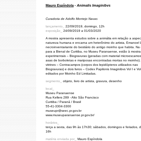
Mauro Espíndola
-
Animalis Imaginibvs
Curadoria de Adolfo Montejo Navas
lançamento_
22/09/2019, domingo, 12h
exposição_
24/09/2019 a 01/03/2020
A mostra apresenta estudos sobre a animália em relação a aspec
natureza humana e encarna um heterônimo do artista, Emanoel L
necroinventariante do bestiário do antigo moinho que habita. Na
para a Bienal de Curitiba, no Museu Paranaense, estão à mostra
experimentais – Biogravuras (geradas com material microescamo
asas de borboletas e mariposas encontradas mortas no moinho);
vitrines – Contracampvs (corpos dos lepidópteros utilizados nas
Biogravuras) e dois livros – Codex Papilonis Imaginibvs Vol I e Vol 
editados por Moinho Ed Limitadas.
segmento_
objeto, livro de artista, gravura, desenho
local_
Museu Paranaense
Rua Kellers 289 - Alto São Francisco
Curitiba / Paraná / Brasil
55-41-3304-3300
museupr@seec.pr.gov.br
www.museuparanaense.pr.gov.br/
horários_
terça a sexta, das 9h às 17h30; sábados, domingos e feriados, 
16h
matéria enviada por_
Mauro Espíndola