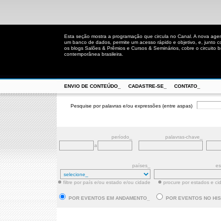
Esta seção mostra a programação que circula no Canal. A nova age
um banco de dados, permite um acesso rápido e objetivo, e, junto 
os blogs Salões & Prêmios e Cursos & Seminários, cobre o circuito bra
contemporânea brasileira.
ENVIO DE CONTEÚDO_
CADASTRE-SE_
CONTATO_
Pesquise por palavras e/ou expressões (entre aspas)
período_
palavras-chave_
a
países_
es
filtre por país e/ou estado e/ou cidade
procure por estados e ci
POR EVENTOS EM ANDAMENTO_
POR EVENTOS NO HI