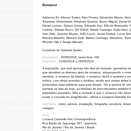
Romance
Adrianna Eu, Afonso Tostes, Alan Fontes, Alexandre Mazza, Alex
Sequeira, Almandrade, Armando Queiroz, Bruno Miguel, Daniel E
Daniel Lannes, Delson Uchoa, Eduardo Kac, Elle de Bernardini,
Lindote, Gabriel Giucci, Gê Orthof, Gisele Camargo, Guler Ates, Ig
Ivan Grilo, Jeanete Musati, João Louro, Jonas Arrabal, Lucas Si
Marcelo Macedo, Marcelo Solá, Marina Camargo, Nazareno, Pedr
Ricardo Villa e Sergio Allevato
Curadoria de Gabriela Davies
lançamento_
20/09/2019, sexta-feira, 10h
exposição_
21/09/2019 a 28/09/2019
A exposição, que terá apenas oito dias de duração, apresenta tr
que abordam os diversos tipos de romance, atravessando o rom
memória, o romance da história, o romance clichê e também o r
erótico, com obras recentes e inéditas, sendo que muitas delas 
produzidas especialmente para esta mostra. “Se a quebra do ro
permeia os dias de hoje, as histórias de bom-mocismos também 
patamares passados. Mas a verdade é que o romance não deix
existir, o conceito foi resignificado”, afirma a curadora Gabriela Da
segmento_
vídeo, pintura, instalação, fotografia, escultura, dese
colagem
local_
Luciana Caravello Arte Contemporânea
Rua Barão de Jaguaripe 387 - Ipanema
Rio de Janeiro / Rio de Janeiro / Brasil