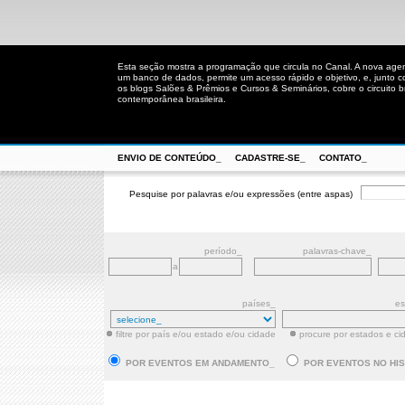
Esta seção mostra a programação que circula no Canal. A nova age
um banco de dados, permite um acesso rápido e objetivo, e, junto 
os blogs Salões & Prêmios e Cursos & Seminários, cobre o circuito bra
contemporânea brasileira.
ENVIO DE CONTEÚDO_
CADASTRE-SE_
CONTATO_
Pesquise por palavras e/ou expressões (entre aspas)
período_
palavras-chave_
a
países_
es
filtre por país e/ou estado e/ou cidade
procure por estados e ci
POR EVENTOS EM ANDAMENTO_
POR EVENTOS NO HI