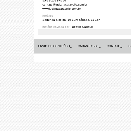
55-21-2523-4696
contato@lucianacaravello.com.br
www.lucianacaravello.com.br
horários_
Segunda a sexta, 10-19h; sábado, 11-15h
matéria enviada por_
Beatriz Caillaux
ENVIO DE CONTEÚDO_
CADASTRE-SE_
CONTATO_
S