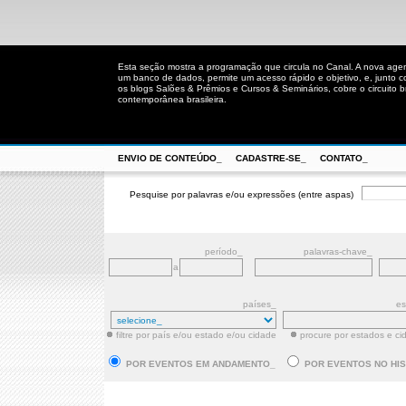
Esta seção mostra a programação que circula no Canal. A nova age
um banco de dados, permite um acesso rápido e objetivo, e, junto 
os blogs Salões & Prêmios e Cursos & Seminários, cobre o circuito bra
contemporânea brasileira.
ENVIO DE CONTEÚDO_
CADASTRE-SE_
CONTATO_
Pesquise por palavras e/ou expressões (entre aspas)
período_
palavras-chave_
a
países_
es
filtre por país e/ou estado e/ou cidade
procure por estados e ci
POR EVENTOS EM ANDAMENTO_
POR EVENTOS NO HI