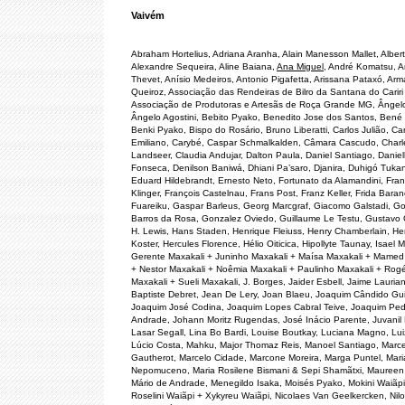
Vaivém
Abraham Hortelius, Adriana Aranha, Alain Manesson Mallet, Albert
Alexandre Sequeira, Aline Baiana,
Ana Miguel
, André Komatsu, A
Thevet, Anísio Medeiros, Antonio Pigafetta, Arissana Pataxó, Ar
Queiroz, Associação das Rendeiras de Bilro da Santana do Cariri
Associação de Produtoras e Artesãs de Roça Grande MG, Ângel
Ângelo Agostini, Bebito Pyako, Benedito Jose dos Santos, Bené 
Benki Pyako, Bispo do Rosário, Bruno Liberatti, Carlos Julião, C
Emiliano, Carybé, Caspar Schmalkalden, Câmara Cascudo, Charl
Landseer, Claudia Andujar, Dalton Paula, Daniel Santiago, Daniel
Fonseca, Denilson Baniwá, Dhiani Pa’saro, Djanira, Duhigó Tuka
Eduard Hildebrandt, Ernesto Neto, Fortunato da Alamandini, Fran
Klinger, François Castelnau, Frans Post, Franz Keller, Frida Baran
Fuareiku, Gaspar Barleus, Georg Marcgraf, Giacomo Galstadi, Go
Barros da Rosa, Gonzalez Oviedo, Guillaume Le Testu, Gustavo
H. Lewis, Hans Staden, Henrique Fleiuss, Henry Chamberlain, He
Koster, Hercules Florence, Hélio Oiticica, Hipollyte Taunay, Isael 
Gerente Maxakali + Juninho Maxakali + Maísa Maxakali + Mamed
+ Nestor Maxakali + Noêmia Maxakali + Paulinho Maxakali + Rogé
Maxakali + Sueli Maxakali, J. Borges, Jaider Esbell, Jaime Lauria
Baptiste Debret, Jean De Lery, Joan Blaeu, Joaquim Cândido Guil
Joaquim José Codina, Joaquim Lopes Cabral Teive, Joaquim Ped
Andrade, Johann Moritz Rugendas, José Inácio Parente, Juvanil
Lasar Segall, Lina Bo Bardi, Louise Boutkay, Luciana Magno, Lui
Lúcio Costa, Mahku, Major Thomaz Reis, Manoel Santiago, Marce
Gautherot, Marcelo Cidade, Marcone Moreira, Marga Puntel, Mari
Nepomuceno, Maria Rosilene Bismani & Sepi Shamãtxi, Maureen Bi
Mário de Andrade, Menegildo Isaka, Moisés Pyako, Mokini Waiãpi
Roselini Waiãpi + Xykyreu Waiãpi, Nicolaes Van Geelkercken, Nilo