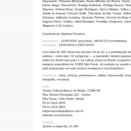
Opavivará!, Pakuiura Mehinako, Paulo Mendes da Rocha, Paulo 
Pierre Verger, Ranchinho, Rodrigo Ambrósio, Rodrigo Bueno, Rod
Siqueira, Salissa Rosa, Sergio Rodrigues, Spix e Martius, Talles 
Tarsila do Amaral, Theodor Galle, Theodore de Bry, Tunga, Uelin
Santana, Vallandro Keating, Vanessa Teixeira, Vicente do Rego 
Virgínia Pinho, Vitalino, Wied-Neuwied, Yemollay Caripoune, Zach
Wagener e Zá Carioca
Curadoria de Raphael Fonseca
lançamento_
21/05/2019, terça-feira, 18h30-21h (convidados)
exposição_
22/05/2019 a 29/07/2019
Com mais de 300 obras dos séculos 16 ao 21 e a participação d
artistas – entre eles, 32 indígenas –, a exposição Vaivém aprese
redes de dormir nas artes e na cultura visual no Brasil, ocupando
espaços expositivos do CCBB São Paulo, do subsolo ao quarto a
está estruturada em seis núcleos temáticos e transhistóricos.
segmento_
vídeo, pintura, performance, objeto, intervenção, inst
fotografia, escultura
local_
Centro Cultural Banco do Brasil - CCBB SP
Rua Álvares Penteado 112 - Centro
São Paulo / São Paulo / Brasil
55-11-3113.3651
55-11-3113.3652
imprensaccbbsp@terra.com.br
www.bb.com.br/cultura
horários_
Quarta a segunda, 11-18h