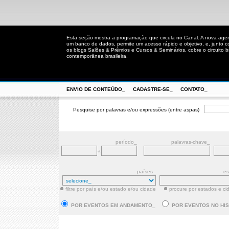
Esta seção mostra a programação que circula no Canal. A nova age
um banco de dados, permite um acesso rápido e objetivo, e, junto 
os blogs Salões & Prêmios e Cursos & Seminários, cobre o circuito bra
contemporânea brasileira.
ENVIO DE CONTEÚDO_
CADASTRE-SE_
CONTATO_
Pesquise por palavras e/ou expressões (entre aspas)
período_
palavras-chave_
a
países_
es
filtre por país e/ou estado e/ou cidade
procure por estados e ci
POR EVENTOS EM ANDAMENTO_
POR EVENTOS NO HI