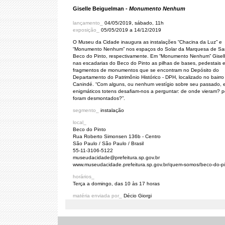
Giselle Beiguelman -
Monumento Nenhum
lançamento_
04/05/2019, sábado, 11h
exposição_
05/05/2019 a 14/12/2019
O Museu da Cidade inaugura as instalações “Chacina da Luz” e
“Monumento Nenhum” nos espaços do Solar da Marquesa de Sa
Beco do Pinto, respectivamente. Em “Monumento Nenhum” Gisell
nas escadarias do Beco do Pinto as pilhas de bases, pedestais 
fragmentos de monumentos que se encontram no Depósito do
Departamento do Patrimônio Histórico - DPH, localizado no bairro
Canindé. “Com alguns, ou nenhum vestígio sobre seu passado, 
enigmáticos totens desafiam-nos a perguntar: de onde vieram? p
foram desmontados?”.
segmento_
instalação
local_
Beco do Pinto
Rua Roberto Simonsen 136b - Centro
São Paulo / São Paulo / Brasil
55-11-3106-5122
museudacidade@prefeitura.sp.gov.br
www.museudacidade.prefeitura.sp.gov.br/quem-somos/beco-do-pi
horários_
Terça a domingo, das 10 às 17 horas
matéria enviada por_
Décio Giorgi