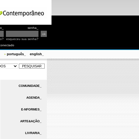
io_
senha_
io?
esqueceu sua senha?
conectado
português_
english_
»
COMUNIDADE_
AGENDA_
E-NFORMES_
ARTE&AÇÃO_
LIVRARIA_