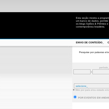
Esta seção mostra a program
um banco de dados, permite u
os blogs Salões & Prêmios e C
contemporânea brasileira.
ENVIO DE CONTEÚDO_
Pesquise por palavras e/o
período
a
filtre por país e/ou estado e/
POR EVENTOS EM ANDA