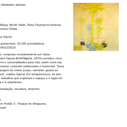
 Afinidades afetivas
 Niang, Nicole Vlado, Ruby Onyinyechi Amanze,
oumna Chlala
ha Ogunji
quinta-feira, 10-19h (convidados)
 09/12/2018
vo, composto exclusivamente por obras
sha Ogunji (EUA/Nigéria, 1970) convidou cinco
gens e nacionalidades para criar, assim como ela,
cesso curatorial colaborativo e horizontal. “Suas
brangem do íntimo (corpo, memória, gesto) ao
mos)”, explica Ogunji. Em sempre/nunca​, as seis
s trabalhos que exploram o espaço e o lugar em
a e à arquitetura.
nstalação, escultura, desenho
o
s/n Portão 3 - Parque do Ibirapuera
rasil