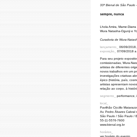
33ª Bienal de São Paulo -
sempre, nunca
Lhola Amira, Mame-Diarra
Wura Natasha-Ogunji e Y
Curadoria de Wura-Natas
lançamento_
06/09/2018, 
exposição_
07/09/2018 a
Para seu projeto expositi
comissionadas, Wura-Nata
artistas de diferentes ori
novos trabalhos em um pro
investigações criativas a
épico (história, país, cos
artistas apresentam novo
relação ao corpo, à históri
segmento_
performance, i
local_
Pavilhão Ciccillo Matarazz
Av. Pedro Álvares Cabral 
São Paulo / São Paulo / B
55-11-5576-7600
www.bienal.org.br
horários_
ver horário do evento