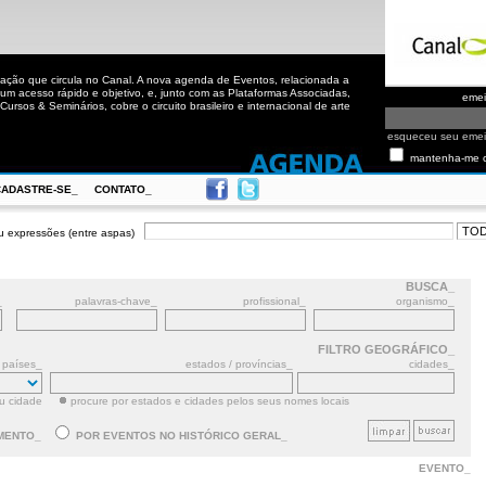
ação que circula no Canal. A nova agenda de Eventos, relacionada a
m acesso rápido e objetivo, e, junto com as Plataformas Associadas,
eme
ursos & Seminários, cobre o circuito brasileiro e internacional de arte
esqueceu seu eme
mantenha-me 
CADASTRE-SE_
CONTATO_
u expressões (entre aspas)
BUSCA_
_
palavras-chave_
profissional_
organismo_
FILTRO GEOGRÁFICO_
países_
estados / províncias_
cidades_
ou cidade
procure por estados e cidades pelos seus nomes locais
MENTO_
POR EVENTOS NO HISTÓRICO GERAL_
EVENTO_