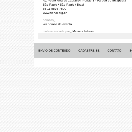
Av. Pedro Álvares Cabral s/n Portão 3 - Parque do Ibirapuera
São Paulo / São Paulo / Brasil
55-11-5576-7600
www.bienal.org.br
horários_
ver horário do evento
matéria enviada por_
Mariana Ribeiro
ENVIO DE CONTEÚDO_
CADASTRE-SE_
CONTATO_
S