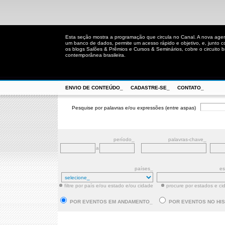
Esta seção mostra a programação que circula no Canal. A nova age
um banco de dados, permite um acesso rápido e objetivo, e, junto 
os blogs Salões & Prêmios e Cursos & Seminários, cobre o circuito bra
contemporânea brasileira.
ENVIO DE CONTEÚDO_
CADASTRE-SE_
CONTATO_
Pesquise por palavras e/ou expressões (entre aspas)
período_
palavras-chave_
a
países_
es
filtre por país e/ou estado e/ou cidade
procure por estados e ci
POR EVENTOS EM ANDAMENTO_
POR EVENTOS NO HI