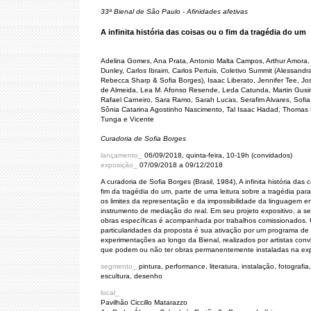
33ª Bienal de São Paulo - Afinidades afetivas
A infinita história das coisas ou o fim da tragédia do um
Adelina Gomes, Ana Prata, Antonio Malta Campos, Arthur Amora,
Dunley, Carlos Ibraim, Carlos Pertuis, Coletivo Summit (Alessandra
Rebecca Sharp & Sofia Borges), Isaac Liberato, Jennifer Tee, Jo
de Almeida, Lea M. Afonso Resende, Leda Catunda, Martin Gusi
Rafael Carneiro, Sara Ramo, Sarah Lucas, Serafim Alvares, Sofia
Sônia Catarina Agostinho Nascimento, Tal Isaac Hadad, Thomas 
Tunga e Vicente
Curadoria de Sofia Borges
lançamento_
06/09/2018, quinta-feira, 10-19h (convidados)
exposição_
07/09/2018 a 09/12/2018
A curadoria de Sofia Borges (Brasil, 1984), A infinita história das 
fim da tragédia do um, parte de uma leitura sobre a tragédia para
os limites da representação e da impossibilidade da linguagem 
instrumento de mediação do real. Em seu projeto expositivo, a s
obras específicas é acompanhada por trabalhos comissionados.
particularidades da proposta é sua ativação por um programa de
experimentações ao longo da Bienal, realizados por artistas con
que podem ou não ter obras permanentemente instaladas na ex
segmento_
pintura, performance, literatura, instalação, fotografia,
escultura, desenho
local_
Pavilhão Ciccillo Matarazzo