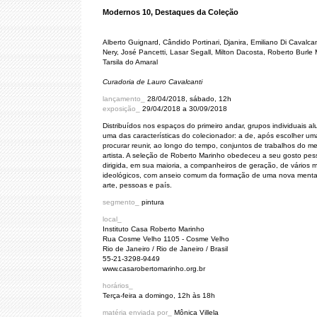
Modernos 10, Destaques da Coleção
Alberto Guignard, Cândido Portinari, Djanira, Emiliano Di Cavalcan
Nery, José Pancetti, Lasar Segall, Milton Dacosta, Roberto Burle
Tarsila do Amaral
Curadoria de Lauro Cavalcanti
lançamento_
28/04/2018, sábado, 12h
exposição_
29/04/2018 a 30/09/2018
Distribuídos nos espaços do primeiro andar, grupos individuais a
uma das características do colecionador: a de, após escolher um
procurar reunir, ao longo do tempo, conjuntos de trabalhos do 
artista. A seleção de Roberto Marinho obedeceu a seu gosto pess
dirigida, em sua maioria, a companheiros de geração, de vários m
ideológicos, com anseio comum da formação de uma nova menta
arte, pessoas e país.
segmento_
pintura
local_
Instituto Casa Roberto Marinho
Rua Cosme Velho 1105 - Cosme Velho
Rio de Janeiro / Rio de Janeiro / Brasil
55-21-3298-9449
www.casarobertomarinho.org.br
horários_
Terça-feira a domingo, 12h às 18h
matéria enviada por_
Mônica Villela