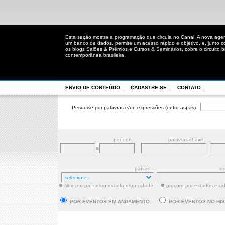
Esta seção mostra a programação que circula no Canal. A nova age
um banco de dados, permite um acesso rápido e objetivo, e, junto 
os blogs Salões & Prêmios e Cursos & Seminários, cobre o circuito bra
contemporânea brasileira.
ENVIO DE CONTEÚDO_
CADASTRE-SE_
CONTATO_
Pesquise por palavras e/ou expressões (entre aspas)
período_
palavras-chave_
a
países_
es
filtre por país e/ou estado e/ou cidade
procure por estados e ci
POR EVENTOS EM ANDAMENTO_
POR EVENTOS NO HI