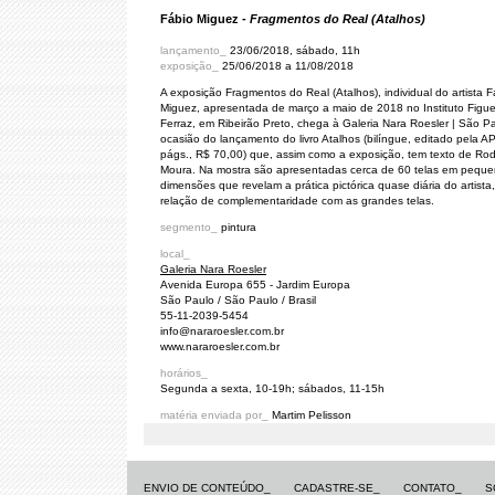
Fábio Miguez -
Fragmentos do Real (Atalhos)
lançamento_
23/06/2018, sábado, 11h
exposição_
25/06/2018 a 11/08/2018
A exposição Fragmentos do Real (Atalhos), individual do artista F
Miguez, apresentada de março a maio de 2018 no Instituto Figue
Ferraz, em Ribeirão Preto, chega à Galeria Nara Roesler | São P
ocasião do lançamento do livro Atalhos (bilíngue, editado pela A
págs., R$ 70,00) que, assim como a exposição, tem texto de Rod
Moura. Na mostra são apresentadas cerca de 60 telas em pequ
dimensões que revelam a prática pictórica quase diária do artist
relação de complementaridade com as grandes telas.
segmento_
pintura
local_
Galeria Nara Roesler
Avenida Europa 655 - Jardim Europa
São Paulo / São Paulo / Brasil
55-11-2039-5454
info@nararoesler.com.br
www.nararoesler.com.br
horários_
Segunda a sexta, 10-19h; sábados, 11-15h
matéria enviada por_
Martim Pelisson
ENVIO DE CONTEÚDO_
CADASTRE-SE_
CONTATO_
S