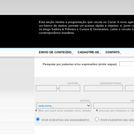
Esta seção mostra a programação que circula no Canal. A nova age
um banco de dados, permite um acesso rápido e objetivo, e, junto 
os blogs Salões & Prêmios e Cursos & Seminários, cobre o circuito bra
contemporânea brasileira.
ENVIO DE CONTEÚDO_
CADASTRE-SE_
CONTATO_
Pesquise por palavras e/ou expressões (entre aspas)
período_
palavras-chave_
a
países_
es
filtre por país e/ou estado e/ou cidade
procure por estados e ci
POR EVENTOS EM ANDAMENTO_
POR EVENTOS NO HI