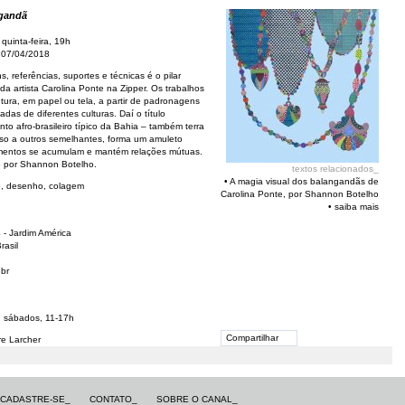
gandã
quinta-feira, 19h
 07/04/2018
 referências, suportes e técnicas é o pilar
 da artista Carolina Ponte na Zipper. Os trabalhos
ura, em papel ou tela, a partir de padronagens
as de diferentes culturas. Daí o título
o afro-brasileiro típico da Bahia – também terra
reso a outros semelhantes, forma um amuleto
mentos se acumulam e mantém relações mútuas.
do por Shannon Botelho.
textos relacionados_
•
A magia visual dos balangandãs de
o, desenho, colagem
Carolina Ponte, por Shannon Botelho
•
saiba mais
- Jardim América
rasil
.br
; sábados, 11-17h
Compartilhar
e Larcher
CADASTRE-SE_
CONTATO_
SOBRE O CANAL_