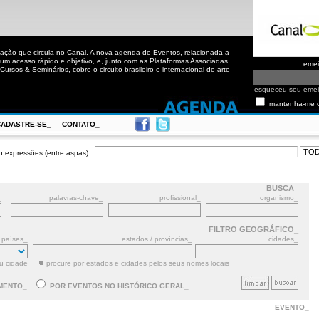
ação que circula no Canal. A nova agenda de Eventos, relacionada a
m acesso rápido e objetivo, e, junto com as Plataformas Associadas,
eme
ursos & Seminários, cobre o circuito brasileiro e internacional de arte
esqueceu seu eme
mantenha-me 
CADASTRE-SE_
CONTATO_
u expressões (entre aspas)
BUSCA_
_
palavras-chave_
profissional_
organismo_
FILTRO GEOGRÁFICO_
países_
estados / províncias_
cidades_
ou cidade
procure por estados e cidades pelos seus nomes locais
MENTO_
POR EVENTOS NO HISTÓRICO GERAL_
EVENTO_