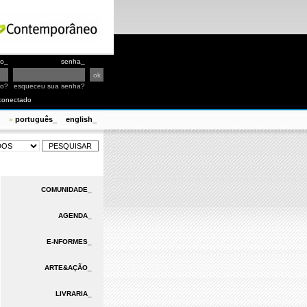
io_
senha_
io?
esqueceu sua senha?
conectado
português_
english_
»
COMUNIDADE_
AGENDA_
E-NFORMES_
ARTE&AÇÃO_
LIVRARIA_