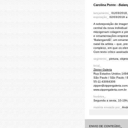
Carolina Ponte -
Balan
lançamento_
01/03/2018, 
exposição_
02/03/2018 a
A sobreposição de imagens,
central da nova individual
miscigenam colagem e pint
e ornamentações emprestad
“Balangandã”, um ornament
natal da artista – que, p
complexo, em que os ele
Com texto crítico assina
segmento_
pintura, objet
local_
Zipper Galeria
Rua Estados Unidos 1494 
São Paulo / São Paulo / B
55-11-43064306
zipper@zippergaleria.com
www.zippergaleria.com.br
horários_
Segunda a sexta, 10-19h
matéria enviada por_
Andr
ENVIO DE CONTEÚDO_