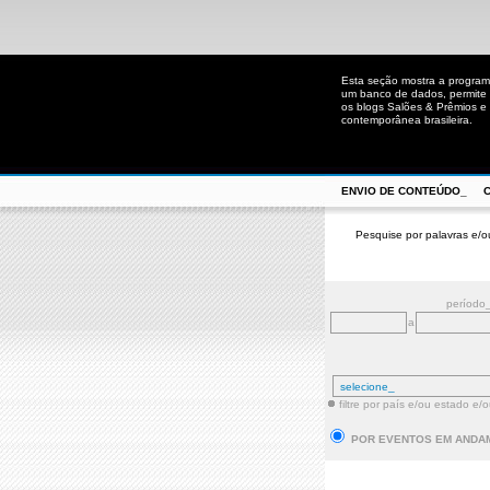
Esta seção mostra a program
um banco de dados, permite u
os blogs Salões & Prêmios e C
contemporânea brasileira.
ENVIO DE CONTEÚDO_
Pesquise por palavras e/o
período
a
filtre por país e/ou estado e/
POR EVENTOS EM ANDA