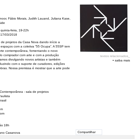
oor, Fábio Morais, Judith Lauand, Juliana Kase,
aide
quinta-feira, 19-22h
 17/03/2018
 de projetos da Casa Nova dando início a
s espaços com a coletiva “55 Ocupa”. A 55SP tem
a arte contemporânea, fomentando o novo
 do comprador com arte e com a produção
textos relacionados_
alhamos divulgando novos artistas e também
•
saiba mais
oduzindo com o suporte de curadores, edições
 obras. Nossa premissa é mostrar que a arte pode
 Contemporânea - sala de projetos
aulista
rasil
om
com
às 18h
Compartilhar
iano Casanova