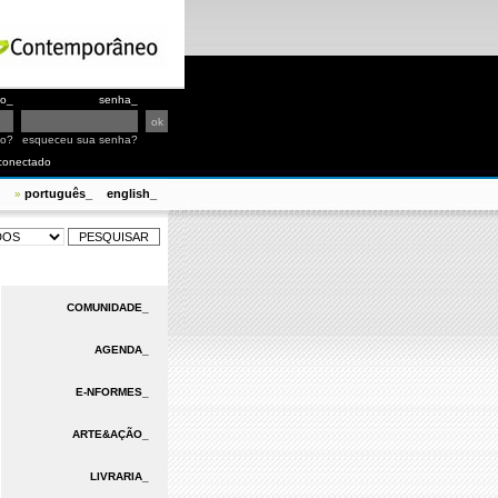
io_
senha_
io?
esqueceu sua senha?
conectado
português_
english_
»
COMUNIDADE_
AGENDA_
E-NFORMES_
ARTE&AÇÃO_
LIVRARIA_