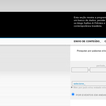
Esta seção mostra a program
um banco de dados, permite u
os blogs Salões & Prêmios e C
contemporânea brasileira.
ENVIO DE CONTEÚDO_
Pesquise por palavras e/o
período
a
filtre por país e/ou estado e/
POR EVENTOS EM ANDA