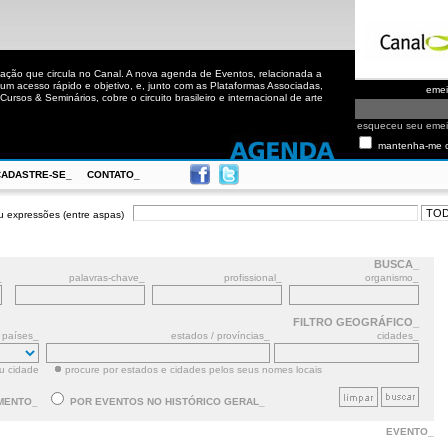
ação que circula no Canal. A nova agenda de Eventos, relacionada a
m acesso rápido e objetivo, e, junto com as Plataformas Associadas,
eme
ursos & Seminários, cobre o circuito brasileiro e internacional de arte
esqueceu seu eme
mantenha-me 
CADASTRE-SE_
CONTATO_
u expressões (entre aspas)
BUSCA_
_
palavras-chave_
profissional_
organismo_
FILTRO GEOGRÁFICO_
países_
estados / províncias_
cidades_
ou cidade
procure por estados e cidades pelos seus nomes locais
MENTO_
POR EVENTOS NO HISTÓRICO GERAL_
EVENTO_