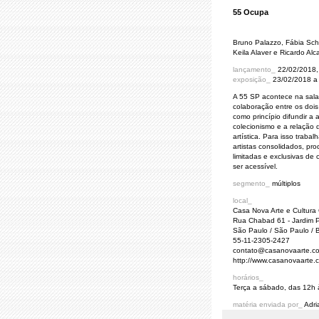
55 Ocupa
Bruno Palazzo, Fábia Schn
Keila Alaver e Ricardo Alc
lançamento_
22/02/2018, 
exposição_
23/02/2018 a
A 55 SP acontece na sala
colaboração entre os doi
como princípio difundir 
colecionismo e a relação
artística. Para isso trab
artistas consolidados, pr
limitadas e exclusivas de
ser acessível.
segmento_
múltiplos
local_
Casa Nova Arte e Cultura
Rua Chabad 61 - Jardim P
São Paulo / São Paulo / B
55-11-2305-2427
contato@casanovaarte.c
http://www.casanovaarte.
horários_
Terça a sábado, das 12h 
matéria enviada por_
Adr