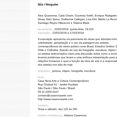
Nós / Ninguém
Alice Quaresma, Carla Chaim, Courtney Smith, Enrique Radigales,
Shaw, Gian Spina, Guilherme Callegari, Lina Kim, Martin La Roch
Santiago Reyes Villaveces e Tatiana Blass
lançamento_
22/02/2018, quinta-feira, 19-22h
exposição_
23/02/2018 a 17/03/2018
A exposição apresenta um panorama de obras que abordam tem
coletividade, apropriação e o uso da paisagem por artistas
contemporâneos de vários países como Brasil, Estados Unidos,
Chile e Colômbia. Através do uso da fotografia, escultura, objeto 
os artistas selecionados criam uma discussão sobre como a soci
levanta problemas que levam a uma errônea interpretação para 
relações humanas e qual a função da obra de arte e a responsab
dos artistas nos dias de hoje.
segmento_
pintura, objeto, fotografia, escultura
local_
Casa Nova Arte e Cultura Contemporânea
Rua Chabad 61 - Jardim Paulista
São Paulo / São Paulo / Brasil
55-11-2305-2427
contato@casanovaarte.com
http://www.casanovaarte.com
horários_
Terça a sábado, das 12h às 18h
matéria enviada por_
Adriano Casanova