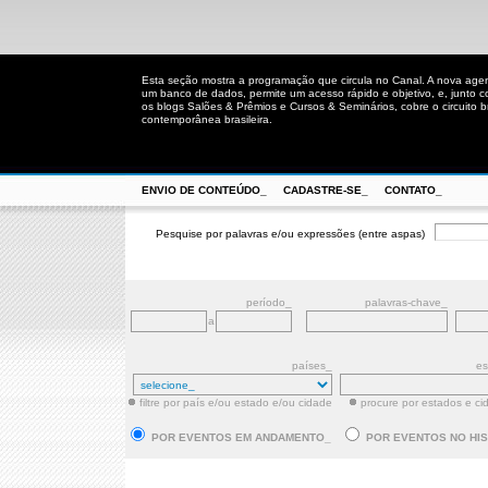
Esta seção mostra a programação que circula no Canal. A nova age
um banco de dados, permite um acesso rápido e objetivo, e, junto 
os blogs Salões & Prêmios e Cursos & Seminários, cobre o circuito bra
contemporânea brasileira.
ENVIO DE CONTEÚDO_
CADASTRE-SE_
CONTATO_
Pesquise por palavras e/ou expressões (entre aspas)
período_
palavras-chave_
a
países_
es
filtre por país e/ou estado e/ou cidade
procure por estados e ci
POR EVENTOS EM ANDAMENTO_
POR EVENTOS NO HI