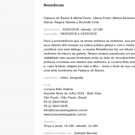
Resistências
Fabiana de Barros & Michel Favre, Liliana Porter, Marina Abramov
Garcia, Regina Silveira e Rochelle Costi
lançamento_
03/02/2018, sábado, 12-18h
exposição_
06/02/2018 a 24/03/2018
Face à proeminência que os temas relativos às mulheres, sua pr
seus direitos têm tomado na esfera pública global e com o intuito
contribuir com este diálogo, a mostra Resistências faz um tributo à
mulheres do elenco da galeria. Nestes tempos paradoxais em qu
visibilidade das causas feministas anda ao lado do recrudescime
políticas contrárias aos direitos das mulheres, a Luciana Brito Ga
é, cabe lembrar, dirigida por mãe e filha – toma o título de sua cu
uma série homônima de Fabiana de Barros.
segmento_
vídeo, fotografia
local_
Luciana Brito Galeria
Avenida Nove de Julho 5162 - Bela Vista
São Paulo / São Paulo / Brasil
55-11-3842-0634
55-11-3842-0635
info@lucianabritogaleria.com.br
www.lucianabritogaleria.com.br
horários_
Terça a sexta, 10-19h; sábado, 11-18h
matéria enviada por_
Gabriela Bacelar