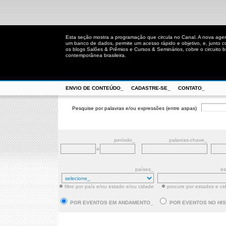
Esta seção mostra a programação que circula no Canal. A nova age
um banco de dados, permite um acesso rápido e objetivo, e, junto 
os blogs Salões & Prêmios e Cursos & Seminários, cobre o circuito bra
contemporânea brasileira.
ENVIO DE CONTEÚDO_
CADASTRE-SE_
CONTATO_
Pesquise por palavras e/ou expressões (entre aspas)
período_
palavras-chave_
a
países_
es
filtre por país e/ou estado e/ou cidade
procure por estados e ci
POR EVENTOS EM ANDAMENTO_
POR EVENTOS NO HI