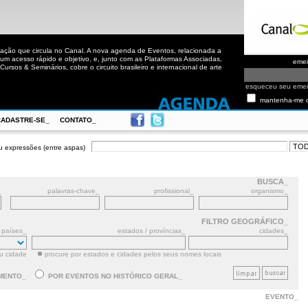
ação que circula no Canal. A nova agenda de Eventos, relacionada a
m acesso rápido e objetivo, e, junto com as Plataformas Associadas,
eme
ursos & Seminários, cobre o circuito brasileiro e internacional de arte
esqueceu seu eme
mantenha-me 
CADASTRE-SE_
CONTATO_
u expressões (entre aspas)
BUSCA_
_
palavras-chave_
profissional_
organismo_
FILTRO GEOGRÁFICO_
países_
estados / províncias_
cidades_
ou cidade
procure por estados e cidades pelos seus nomes locais
MENTO_
POR EVENTOS NO HISTÓRICO GERAL_
EVENTO_