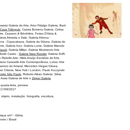
hwartz Galeria de Arte, Artur Fidalgo Galeria, Baró
Casa Triângulo
, Cassia Bomeny Galeria, Celma
te, Ceysson & Bénétière, Fortes D’Aloia &
aleria Almeida e Dale, Galeria Athena -
na - Copacabana, Galeria da Gávea, Galeria de
nte, Galeria Inox, Galeria Lume, Galeria Marcelo
 Razuk
, Galeria Millan, Galeria Movimento Arte
urilo Castro ,
Galeria Nara Roesler
, Galeria SUR,
Rebello Arte, Hilda Araújo Escritório de Arte,
ana Caravello Arte Contemporânea, Lurixs: Arte
arrozo do Amaral, Mercedes Viegas Gávea,
her Criteria: New York / London, Paulo Kuczynski
heke São Paulo
, Roberto Alban Galeria, Silvia
 Assis Galeria de Arte e
Zipper Galeria
quarta-feira, preview
 17/09/2017
 objeto, instalação, fotografia, escultura,
que s/nº - Glória
eiro / Brasil