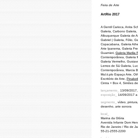
Feira de Arte
ArtRio 2017
A Gentil Carioca, Anita Sc
Galeria, Carbono Galeria,
Albuquerque Galeria de Ar
Gabriel | Galeria, Fólio, G
Copacabana, Galeria Athe
Arte Ipanema, Galeria Fre
Guarnieri,
Galeria Marilia
Contemporânea, Galeria M
Galeria Vermelho, Gustavo 
Lemos de Sá Galeria, Luci
Contemporânea, Marcia B
Mul.ti.plo Espaço Arte, Ot
Escritório de Arte,
Pinakot
Cintra + Box 4, Simões de
lançamento_
13/09/2017, 
exposição_
14/09/2017 a
segmento_
vídeo, pintura,
desenho, arte sonora
local_
Marina da Glória
Avenida Infante Dom Henri
Rio de Janeiro / Rio de Jan
55-21-2555-2200