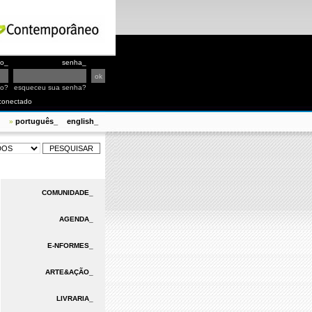
io_
senha_
io?
esqueceu sua senha?
conectado
português_
english_
»
COMUNIDADE_
AGENDA_
E-NFORMES_
ARTE&AÇÃO_
LIVRARIA_