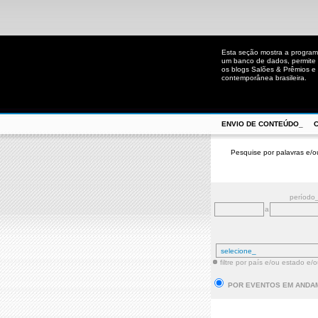
Esta seção mostra a program
um banco de dados, permite u
os blogs Salões & Prêmios e C
contemporânea brasileira.
ENVIO DE CONTEÚDO_
Pesquise por palavras e/o
período
a
filtre por país e/ou estado e/
POR EVENTOS EM ANDA