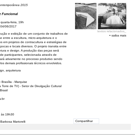
Contemporânea 2015
e Funcional
quarta-feira, 19h
 04/06/2017
textos relacionados_
rução e exibição de um conjunto de trabalhos de
•
saiba mais
se entre a escultura, micro-arquitetura e o
os em projetos de contracultura e estratégias de
ocas e locais diversos. O projeto transita entre
etura e design. A produção das peças será
de participantes, selecionada através de
ará ativamente no processo produtivo sendo
elos demais proﬁssionais técnicos envolvidos.
gn, arquitetura
 Brasília - Marquise
 Torre de TV) - Setor de Divulgação Cultural
 Brasil
v.br
h às 19h30
Compartilhar
 Barbosa Martorelli