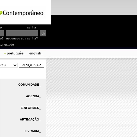
io_
senha_
io?
esqueceu sua senha?
conectado
português_
english_
»
COMUNIDADE_
AGENDA_
E-NFORMES_
ARTE&AÇÃO_
LIVRARIA_