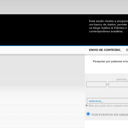
Esta seção mostra a program
um banco de dados, permite u
os blogs Salões & Prêmios e C
contemporânea brasileira.
ENVIO DE CONTEÚDO_
Pesquise por palavras e/o
período
a
filtre por país e/ou estado e/
POR EVENTOS EM ANDA