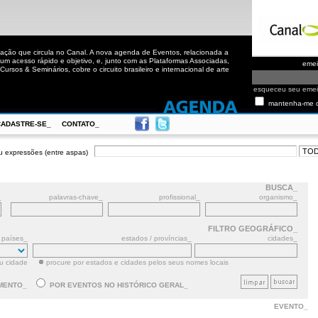
ação que circula no Canal. A nova agenda de Eventos, relacionada a
m acesso rápido e objetivo, e, junto com as Plataformas Associadas,
eme
ursos & Seminários, cobre o circuito brasileiro e internacional de arte
esqueceu seu eme
mantenha-me 
CADASTRE-SE_
CONTATO_
u expressões (entre aspas)
BUSCA_
_
palavras-chave_
profissional_
organismo_
FILTRO GEOGRÁFICO_
países_
estados / províncias_
cidades_
ou cidade
procure por estados e cidades pelos seus nomes locais
MENTO_
POR EVENTOS NO HISTÓRICO GERAL_
EVENTO_