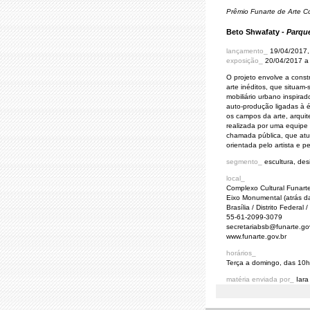
Prêmio Funarte de Arte 
Beto Shwafaty -
Parqu
lançamento_
19/04/2017, 
exposição_
20/04/2017 a
O projeto envolve a const
arte inéditos, que situam-
mobiliário urbano inspirad
auto-produção ligadas à ép
os campos da arte, arquit
realizada por uma equipe 
chamada pública, que atu
orientada pelo artista e p
segmento_
escultura, desi
local_
Complexo Cultural Funarte
Eixo Monumental (atrás da
Brasília / Distrito Federal /
55-61-2099-3079
secretariabsb@funarte.go
www.funarte.gov.br
horários_
Terça a domingo, das 10
matéria enviada por_
Iara