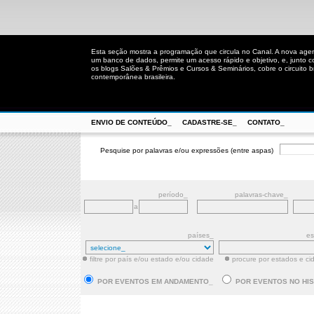
Esta seção mostra a programação que circula no Canal. A nova age
um banco de dados, permite um acesso rápido e objetivo, e, junto 
os blogs Salões & Prêmios e Cursos & Seminários, cobre o circuito bra
contemporânea brasileira.
ENVIO DE CONTEÚDO_
CADASTRE-SE_
CONTATO_
Pesquise por palavras e/ou expressões (entre aspas)
período_
palavras-chave_
a
países_
es
filtre por país e/ou estado e/ou cidade
procure por estados e ci
POR EVENTOS EM ANDAMENTO_
POR EVENTOS NO HI