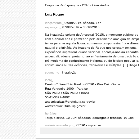
Programa de Exposições 2016 - Convidados
Luiz Roque
lançamento_
06/08/2016, sábado, 15h
exposição_
07/08/2016 a 30/10/2016
Na instalação solene de Ancestral (2015), o momento sublime de
com o animal nos é permeado pelo sentimento ambíguo de simpa
temor perante aquela figura: ao mesmo tempo, estranha e diver
natural e originária. As imagens de Roque nos colocam em uma
experiência suprarreal, quase ficcional, encoraja-nos ao encontr
ancestralidades e, portanto, ao enfrentamento de uma tradição cu
pré-moderna de conhecimento indígena ou do folclore popular, p
construirmos outras vivências, transversas e múltiplas. [...] Diego
segmento_
instalação
local_
Centro Cultural São Paulo - CCSP - Piso Caio Graco
Rua Vergueiro 1000 - Paraíso
São Paulo / São Paulo / Brasil
55-11-3397-4002
artesplasticas@prefeitura.sp.gov.br
www.centrocultural.sp.gov.br
horários_
Terça a sexta, 10-20h; sábados, domingos e feriados, 10-18h
matéria enviada por_
CCSP - imprensa