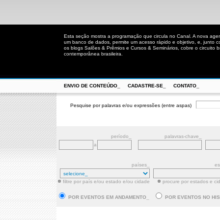
Esta seção mostra a programação que circula no Canal. A nova age
um banco de dados, permite um acesso rápido e objetivo, e, junto 
os blogs Salões & Prêmios e Cursos & Seminários, cobre o circuito bra
contemporânea brasileira.
ENVIO DE CONTEÚDO_
CADASTRE-SE_
CONTATO_
Pesquise por palavras e/ou expressões (entre aspas)
período_
palavras-chave_
a
países_
es
filtre por país e/ou estado e/ou cidade
procure por estados e ci
POR EVENTOS EM ANDAMENTO_
POR EVENTOS NO HI