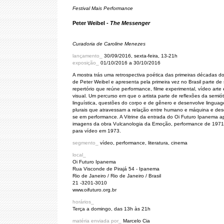
Festival Mais Performance
Peter Weibel -
The Messenger
Curadoria de Caroline Menezes
lançamento_
30/09/2016, sexta-feira, 13-21h
exposição_
01/10/2016 a 30/10/2016
A mostra trás uma retrospectiva poética das primeiras décadas do
de Peter Weibel e apresenta pela primeira vez no Brasil parte de
repertório que reúne performance, filme experimental, vídeo arte
visual. Um percurso em que o artista parte de reflexões da semiót
linguística, questões do corpo e de gênero e desenvolve lingua
plurais que atravessam a relação entre humano e máquina e de
se em performance. A Vitrine da entrada do Oi Futuro Ipanema a
imagens da obra Vulcanologia da Emoção, performance de 1971 
para vídeo em 1973.
segmento_
vídeo, performance, literatura, cinema
local_
Oi Futuro Ipanema
Rua Visconde de Pirajá 54 - Ipanema
Rio de Janeiro / Rio de Janeiro / Brasil
21 -3201-3010
www.oifuturo.org.br
horários_
Terça a domingo, das 13h às 21h
matéria enviada por_
Marcelo Cia