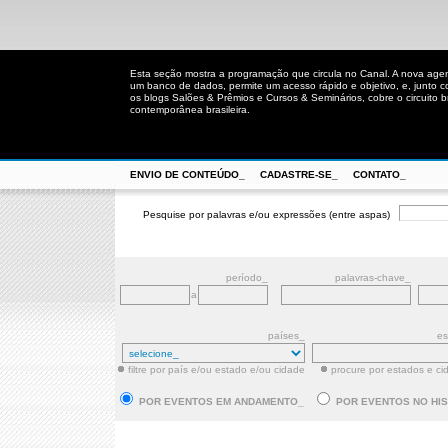
Esta seção mostra a programação que circula no Canal. A nova age
um banco de dados, permite um acesso rápido e objetivo, e, junto 
os blogs Salões & Prêmios e Cursos & Seminários, cobre o circuito bra
contemporânea brasileira.
ENVIO DE CONTEÚDO_
CADASTRE-SE_
CONTATO_
Pesquise por palavras e/ou expressões (entre aspas)
período_
palavras-chave_
a
países_
es
filtre por país e/ou estado e/ou cidade
procure por estados e ci
POR EVENTOS EM ANDAMENTO_
POR EVENTOS NO HI