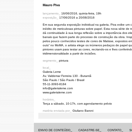
Mauro Piva
lançamento_
16/06/2016, quinta-feira, 19h
exposição_
17/06/2016 a 20/08/2016
Em sua segunda exposição individual na galeria, Piva exibe um 
inédito de meticulosas pinturas sobre papel. Esta nova série de t
dá continuidade à sua longa reflexão sobre a importância dos e
banais que fazem parte do processo de construção da obra. Insp
pelos pouco conhecidos testes de cores de Matisse, expostos em
outs” no MoMA, o artista elege os inúmeros pedaços de papel q
pintores usam para testar as cores, recriando-os e lhes conferin
tridimensionalidade a partir de incisões.
segmento_
pintura
local_
Galeria Leme
Av. Valdemar Ferreira 130 - Butantã
São Paulo / São Paulo / Brasil
55-11-3093-8184
info@galerialeme.com
www.galerialeme.com
horários_
Terça a sábado, 10-17h, com agendamento prévio
matéria enviada por_
Giuliano Baroni
ENVIO DE CONTEÚDO_
CADASTRE-SE_
CONTATO_
S