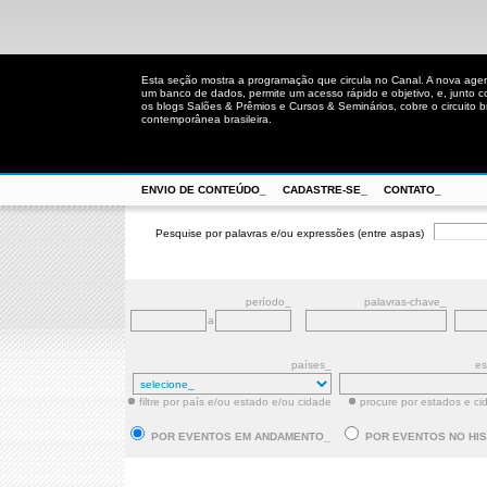
Esta seção mostra a programação que circula no Canal. A nova age
um banco de dados, permite um acesso rápido e objetivo, e, junto 
os blogs Salões & Prêmios e Cursos & Seminários, cobre o circuito bra
contemporânea brasileira.
ENVIO DE CONTEÚDO_
CADASTRE-SE_
CONTATO_
Pesquise por palavras e/ou expressões (entre aspas)
período_
palavras-chave_
a
países_
es
filtre por país e/ou estado e/ou cidade
procure por estados e ci
POR EVENTOS EM ANDAMENTO_
POR EVENTOS NO HI