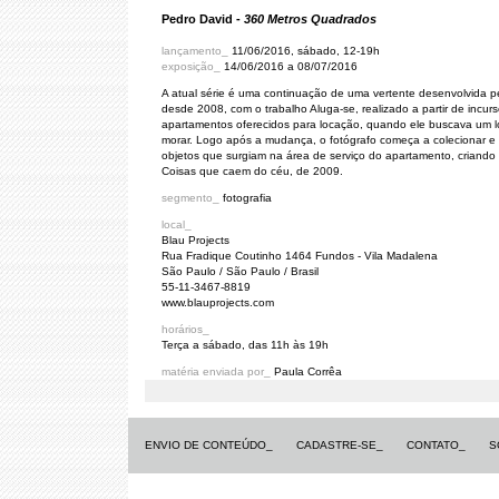
Pedro David -
360 Metros Quadrados
lançamento_
11/06/2016, sábado, 12-19h
exposição_
14/06/2016 a 08/07/2016
A atual série é uma continuação de uma vertente desenvolvida pe
desde 2008, com o trabalho Aluga-se, realizado a partir de incur
apartamentos oferecidos para locação, quando ele buscava um l
morar. Logo após a mudança, o fotógrafo começa a colecionar e 
objetos que surgiam na área de serviço do apartamento, criando 
Coisas que caem do céu, de 2009.
segmento_
fotografia
local_
Blau Projects
Rua Fradique Coutinho 1464 Fundos - Vila Madalena
São Paulo / São Paulo / Brasil
55-11-3467-8819
www.blauprojects.com
horários_
Terça a sábado, das 11h às 19h
matéria enviada por_
Paula Corrêa
ENVIO DE CONTEÚDO_
CADASTRE-SE_
CONTATO_
S