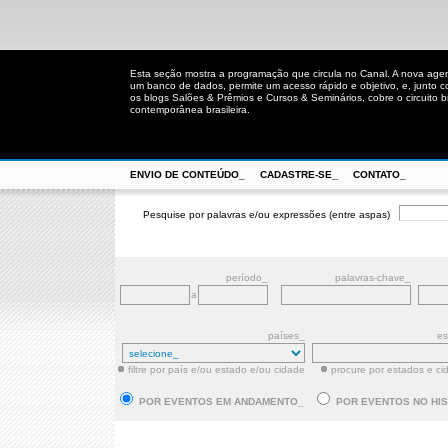
Esta seção mostra a programação que circula no Canal. A nova age
um banco de dados, permite um acesso rápido e objetivo, e, junto 
os blogs Salões & Prêmios e Cursos & Seminários, cobre o circuito bra
contemporânea brasileira.
ENVIO DE CONTEÚDO_
CADASTRE-SE_
CONTATO_
Pesquise por palavras e/ou expressões (entre aspas)
período_
palavras-chave_
a
países_
es
filtre por país e/ou estado e/ou cidade
procure por estados e ci
POR EVENTOS EM ANDAMENTO_
POR EVENTOS NO HI