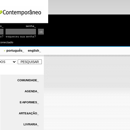
io_
senha_
io?
esqueceu sua senha?
conectado
português_
english_
»
COMUNIDADE_
AGENDA_
E-NFORMES_
ARTE&AÇÃO_
LIVRARIA_