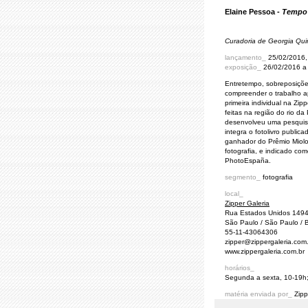
Elaine Pessoa -
Tempo
Curadoria de Georgia Qui
lançamento_
25/02/2016, 
exposição_
26/02/2016 a
Entretempo, sobreposiçõe
compreender o trabalho a
primeira individual na Zip
feitas na região do rio da
desenvolveu uma pesquisa
integra o fotolivro public
ganhador do Prêmio Miolo
fotografia, e indicado c
PhotoEspaña.
segmento_
fotografia
local_
Zipper Galeria
Rua Estados Unidos 1494 
São Paulo / São Paulo / B
55-11-43064306
zipper@zippergaleria.com
www.zippergaleria.com.br
horários_
Segunda a sexta, 10-19h
matéria enviada por_
Zipp