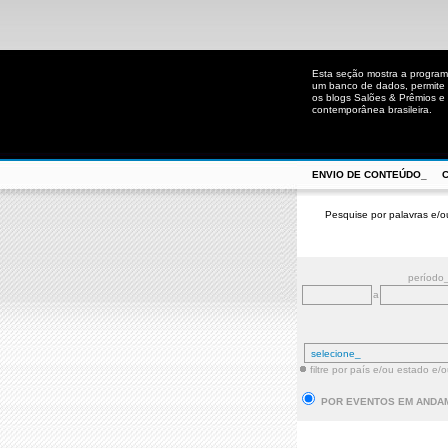
Esta seção mostra a program
um banco de dados, permite u
os blogs Salões & Prêmios e C
contemporânea brasileira.
ENVIO DE CONTEÚDO_
Pesquise por palavras e/o
período
a
filtre por país e/ou estado e/
POR EVENTOS EM ANDA