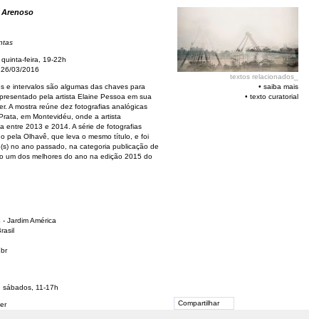
 Arenoso
ntas
quinta-feira, 19-22h
 26/03/2016
textos relacionados_
s e intervalos são algumas das chaves para
•
saiba mais
presentado pela artista Elaine Pessoa em sua
•
texto curatorial
per. A mostra reúne dez fotografias analógicas
 Prata, em Montevidéu, onde a artista
 entre 2013 e 2014. A série de fotografias
ado pela Olhavê, que leva o mesmo título, e foi
(s) no ano passado, na categoria publicação de
omo um dos melhores do ano na edição 2015 do
- Jardim América
rasil
.br
; sábados, 11-17h
Compartilhar
er