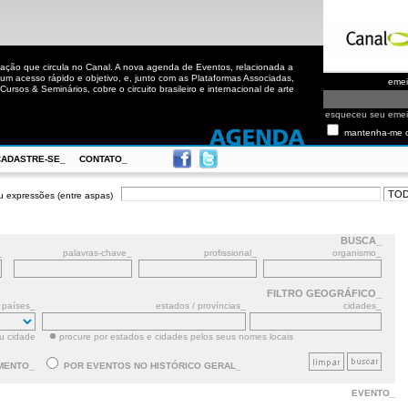
ação que circula no Canal. A nova agenda de Eventos, relacionada a
m acesso rápido e objetivo, e, junto com as Plataformas Associadas,
eme
ursos & Seminários, cobre o circuito brasileiro e internacional de arte
esqueceu seu eme
mantenha-me 
CADASTRE-SE_
CONTATO_
u expressões (entre aspas)
BUSCA_
_
palavras-chave_
profissional_
organismo_
FILTRO GEOGRÁFICO_
países_
estados / províncias_
cidades_
ou cidade
procure por estados e cidades pelos seus nomes locais
MENTO_
POR EVENTOS NO HISTÓRICO GERAL_
EVENTO_