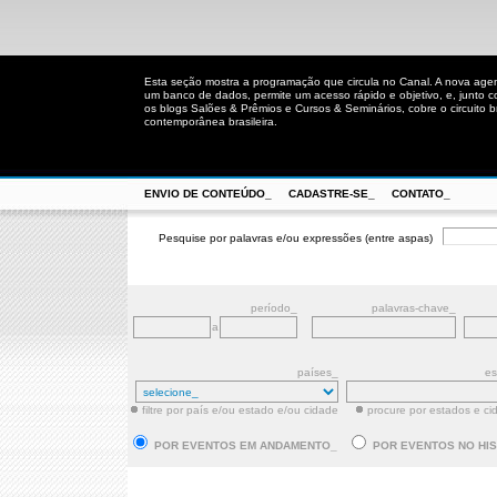
Esta seção mostra a programação que circula no Canal. A nova age
um banco de dados, permite um acesso rápido e objetivo, e, junto 
os blogs Salões & Prêmios e Cursos & Seminários, cobre o circuito bra
contemporânea brasileira.
ENVIO DE CONTEÚDO_
CADASTRE-SE_
CONTATO_
Pesquise por palavras e/ou expressões (entre aspas)
período_
palavras-chave_
a
países_
es
filtre por país e/ou estado e/ou cidade
procure por estados e ci
POR EVENTOS EM ANDAMENTO_
POR EVENTOS NO HI