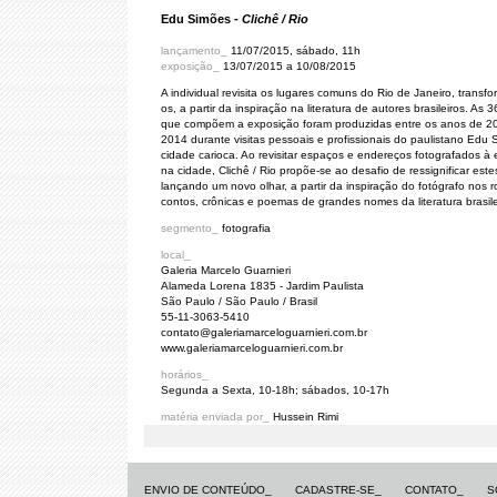
Edu Simões -
Clichê / Rio
lançamento_
11/07/2015, sábado, 11h
exposição_
13/07/2015 a 10/08/2015
A individual revisita os lugares comuns do Rio de Janeiro, transf
os, a partir da inspiração na literatura de autores brasileiros. As
que compõem a exposição foram produzidas entre os anos de 2
2014 durante visitas pessoais e profissionais do paulistano Edu
cidade carioca. Ao revisitar espaços e endereços fotografados à
na cidade, Clichê / Rio propõe-se ao desafio de ressignificar estes
lançando um novo olhar, a partir da inspiração do fotógrafo nos 
contos, crônicas e poemas de grandes nomes da literatura brasile
segmento_
fotografia
local_
Galeria Marcelo Guarnieri
Alameda Lorena 1835 - Jardim Paulista
São Paulo / São Paulo / Brasil
55-11-3063-5410
contato@galeriamarceloguarnieri.com.br
www.galeriamarceloguarnieri.com.br
horários_
Segunda a Sexta, 10-18h; sábados, 10-17h
matéria enviada por_
Hussein Rimi
ENVIO DE CONTEÚDO_
CADASTRE-SE_
CONTATO_
S